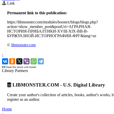
Link
Permanent link to this publication:
https://libmonster.com/modules/boonex/blogs/blogs.php?
action=show_member_post&postUri=АГРАРНАЯ-
ИСТОРИЯ-ПРИБАЛТИКИ-XVIII-XIX-ВВ-В-
БУРЖУАЗНОЙ-ИСТОРИОГРАФИИ-ФРГ&lang=us
©
libmonster.com
‹
›
Share this article with friends
Library Partners
LIBMONSTER.COM - U.S. Digital Library
Create your author's collection of articles, books, author's works,
register as an author.
Home
›