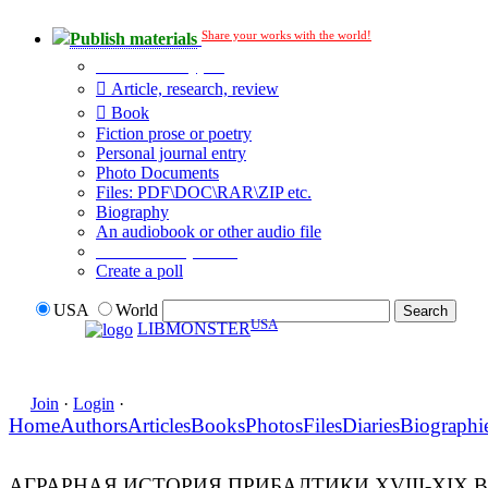
Share your works with the world!
Publish materials
Publication type?
Article, research, review
Book
Fiction prose or poetry
Personal journal entry
Photo Documents
Files: PDF\DOC\RAR\ZIP etc.
Biography
An audiobook or other audio file
Additional options:
Create a poll
USA
World
USA
LIBMONSTER
Join
·
Login
·
Home
Authors
Articles
Books
Photos
Files
Diaries
Biographi
АГРАРНАЯ ИСТОРИЯ ПРИБАЛТИКИ XVIII-XIX 