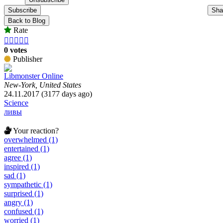
Subscribe
Sha
Back to Blog
Rate





0 votes
Publisher
Libmonster Online
New-York, United States
24.11.2017 (3177 days ago)
Science
ливы
Your reaction?
overwhelmed (1)
entertained (1)
agree (1)
inspired (1)
sad (1)
sympathetic (1)
surprised (1)
angry (1)
confused (1)
worried (1)