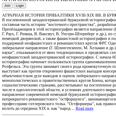
Join
Login
АГРАРНАЯ ИСТОРИЯ ПРИБАЛТИКИ XVIII-XIX ВВ. В Б
В послевоенной западногерманской буржуазной историографии
составная часть истории "восточного пространства", разраба
Преобладающим в этой историографии является направление (Ю.
Г. Раух, Г. Римша, В. Ваксмут, В. Унгерн-Штернберг и др.), п
немецкой дворянской, а также фашистской историографии и п
поддержкой неофашистских и реваншистских кругов ФРГ. Однак
либеральное направление (Г. Шлингензипен, М. Хельман и др.),
науки", отказываются от явно тенденциозных и предвзятых сх
неофашистской западногерманской историографии. С начала 60
историографии начинает пользоваться группа единомышленник
Ротфельса. Эта группа занимает своего рода промежуточную 
выступает как против откровенно фашистских выпадов консер
объективистском духе выводов и оценок либерального направл
монополистических и правительственных кругов Бонна, которы
социалистическими странами, рассчитывают на постепенное ра
числе в идеологической области, в условиях длительного мирн
направление современной немецкой буржуазной историографии
неприкрытого реваншистского "остфоршунга", занимающегося
профессорами гитлеровского толка. "Остфоршеры", как прави
вплоть до середины XIX в. как "народ ...
Read more
____________________