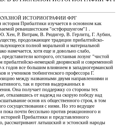
УРЖУАЗНОЙ ИСТОРИОГРАФИИ ФРГ
 история Прибалтики изучается в основном как
тываемой реваншистским "остфоршунгом"1 .
 Хен, Р. Витрам, В. Рюдигер, В. Герлитц, Г. Аубин,
о существу, продолжающее традиции прибалтийско-
ользующееся полной моральной и материальной
о намечается, хотя еще и довольно слабо,
 представители которого, отстаивая лозунг "чистой
ем прибалтийско-немецкой дворянской и современной
-х годов все большим влиянием в западногерманской
ов и учеников тюбингенского профессора Г.
позицию между названными двумя направлениями и
вативного, так и против выдержанных в
ения. Она получает поддержку со стороны тех
е, отказавшись от надежд на скорую победу над
сшатывание основ их общественного строя, в том
ого сосуществования с ними. Но это ведущее
 пока почти бессильно против реакционного и
 историей Прибалтики и представленного
ло, рассматривают латышский и эстонский народы