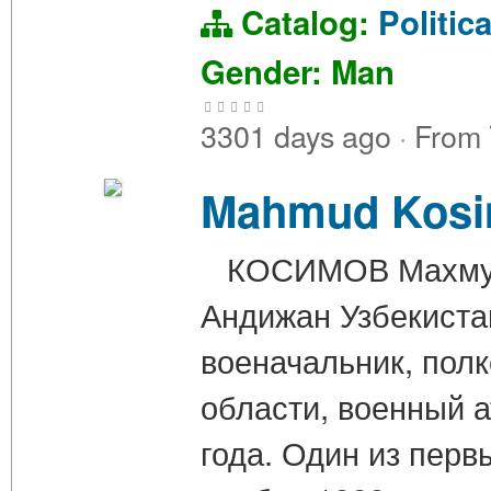
Catalog:
Politic
Gender: Man
3301 days ago
·
From
Mahmud Kos
КОСИМОВ Махмуд Т
Андижан Узбекиста
военачальник, пол
области, военный 
года. Один из перв