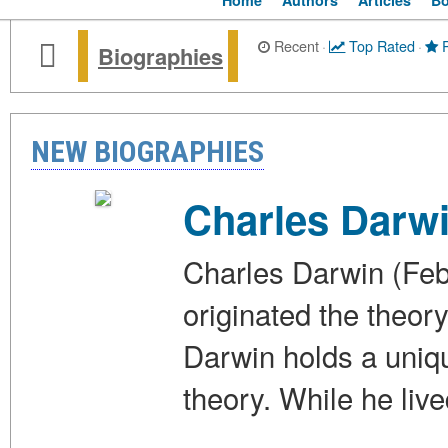
Home
Authors
Articles
B
Recent
·
Top Rated
·
P
Biographies
NEW BIOGRAPHIES
Charles Darw
Charles Darwin (Feb
originated the theory
Darwin holds a uniqu
theory. While he live
…