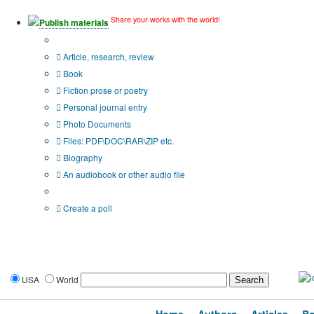
Share your works with the world!
Publish materials
Publication type?
Article, research, review
Book
Fiction prose or poetry
Personal journal entry
Photo Documents
Files: PDF\DOC\RAR\ZIP etc.
Biography
An audiobook or other audio file
Additional options:
Create a poll
USA
World