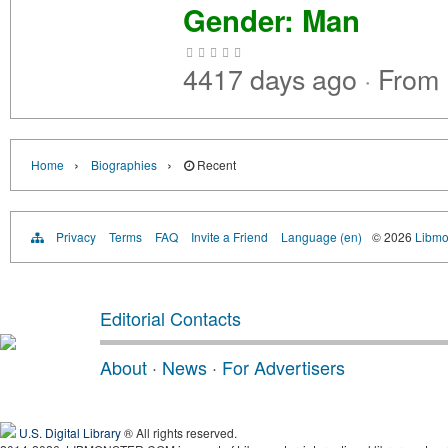
Gender: Man
4417 days ago
·
From
›
›
Home
Biographies
Recent
Privacy
Terms
FAQ
Invite a Friend
Language (en)
© 2026
Libmo
Editorial Contacts
About
·
News
·
For Advertisers
U.S. Digital Library
® All rights reserved.