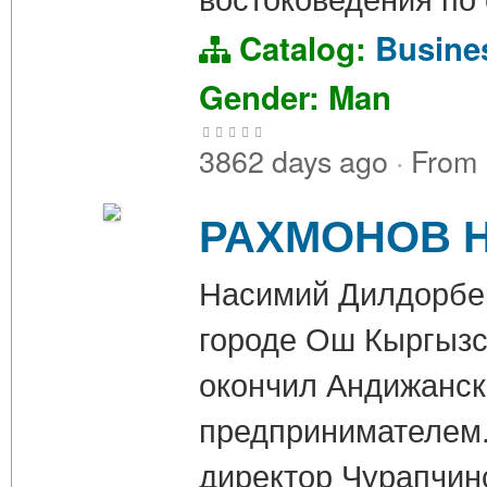
Catalog:
Busin
Gender: Man
3862 days ago
·
From
РАХМОНОВ Н
Насимий Дилдорбе
городе Ош Кыргызст
окончил Андижанск
предпринимателем.
директор Чурапчин