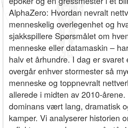
epoker og en gressmester i et bli
AlphaZero: Hvordan nevralt nettv
menneskelig overlegenhet og hva 
sjakkspillere Spørsmålet om hvem
menneske eller datamaskin – har 
halv et århundre. I dag er svaret 
overgår enhver stormester så mye 
menneske og toppnevralt nettver
allerede i midten av 2010-årene. L
dominans vært lang, dramatisk o
kamper. Vi analyserer historien