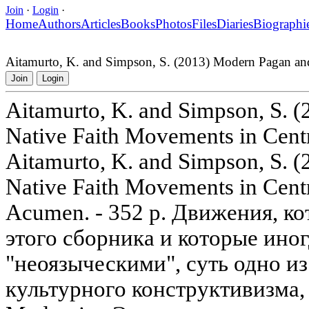
Join
·
Login
·
Home
Authors
Articles
Books
Photos
Files
Diaries
Biographi
Aitamurto, K. and Simpson, S. (2013) Modern Pagan and
Join
Login
Aitamurto, K. and Simpson, S. 
Native Faith Movements in Cent
Aitamurto, K. and Simpson, S. 
Native Faith Movements in Centr
Acumen. - 352 p. Движения, к
этого сборника и которые ино
"неоязыческими", суть одно и
культурного конструктивизма,