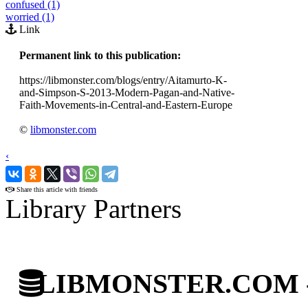
confused (1)
worried (1)
Link
Permanent link to this publication:
https://libmonster.com/blogs/entry/Aitamurto-K-
and-Simpson-S-2013-Modern-Pagan-and-Native-
Faith-Movements-in-Central-and-Eastern-Europe
©
libmonster.com
‹
›
Share this article with friends
Library Partners
LIBMONSTER.COM - U.