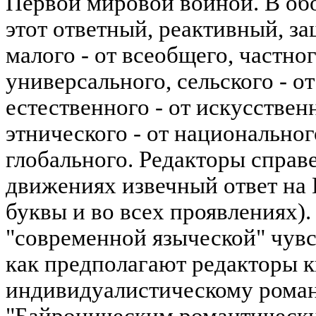
Первой мировой войной. В об
этот ответный, реактивный, з
малого - от всеобщего, частно
универсального, сельского - о
естественного - от искусствен
этнического - от национальног
глобального. Редакторы справе
движениях извечный ответ на
буквы и во всех проявлениях).
"современной языческой" чувс
как предполагают редакторы к
индивидуалистическому роман
"Байроническим романтически