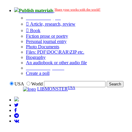
Share your works with the world!
Publish materials
Publication type?
Article, research, review
Book
Fiction prose or poetry
Personal journal entry
Photo Documents
Files: PDF\DOC\RAR\ZIP etc.
Biography
An audiobook or other audio file
Additional options:
Create a poll
USA
World
USA
LIBMONSTER