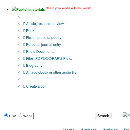
Share your works with the world!
Publish materials
Publication type?
Article, research, review
Book
Fiction prose or poetry
Personal journal entry
Photo Documents
Files: PDF\DOC\RAR\ZIP etc.
Biography
An audiobook or other audio file
Additional options:
Create a poll
USA
World