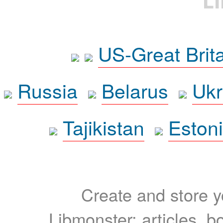
L
US-Great Brit
Russia
Belarus
Ukr
Tajikistan
Eston
Create and store yo
Libmonster: articles, b