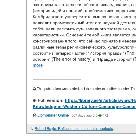
эзотеризм как отдельная область исследования, се
(история идей и понятий, проблематика нарратива в
Кембриджского университета вышла новая книга п
подводит промежуточный итог его научной деятель
собой цели раскрыть суть западного эзотеризма, 
характеристики. Основной темой книги является и
конструирования того, что сейчас принято именова
различные темы религиоведческого, культурологич
состоит из четырех частей: "История правды" (The hi
истории" (The error of history) и "Правда истории" 
more
____________________
This publication was posted on Libmonster in another country. The a
Full version:
https://library.ee/m/articles/vie
Knowledge-in-Western-Culture-Cambridge-Cambri
Libmonster Online
·
607 days ago
0
472
Robert Boyle. Reflections on a certain theological distinction, according to which it is said that certain dogmas of faith are above reason, but not contrary to reason