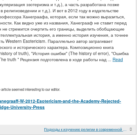
куляризация эзотеризма и т.д.), а часть разработана позже
 религиоведении и т.д.). И вот в 2012 году в издательстве
рофессора Ханеграафа, которая, если так можно выразиться,
ности. Как видно уже из названия, Ханеграаф не ставит перед
он не стремится очертить его границы, выделить обобщающие
нтеллектуальная история, а именно история изучения, а точнее
ть Western Esotericism. Параллельно автор затрагивает
еского и исторического характера. Композиционно книга
story of truth), "История ошибки" (The history of error), "Ошибка
(The truth * Рецензия подготовлена в ходе работы над ...
Read
rticle seemed interesting to our editor.
w/Hanegraaff-W-2012-Esotericism-and-the-Academy-Rejected-
dge-University-Press
Подходы к изучению религии в современной эволюционной психологии