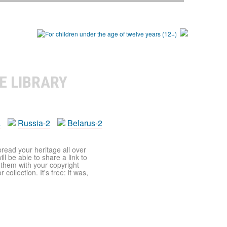
E LIBRARY
a
Russia-2
Belarus-2
pread your heritage all over
ll be able to share a link to
t them with your copyright
ollection. It's free: it was,