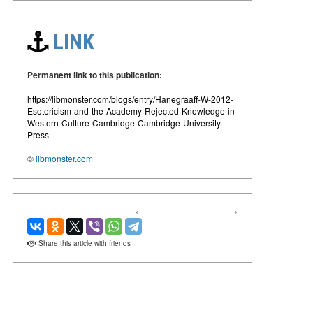
LINK
Permanent link to this publication:
https://libmonster.com/blogs/entry/Hanegraaff-W-2012-
Esotericism-and-the-Academy-Rejected-Knowledge-in-
Western-Culture-Cambridge-Cambridge-University-
Press
©
libmonster.com
‹
›
Share this article with friends