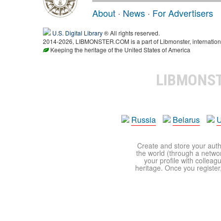
About
·
News
·
For Advertisers
U.S. Digital Library
® All rights reserved.
2014-2026, LIBMONSTER.COM is a part of Libmonster, international
Keeping the heritage of the United States of America
LIBMONS
Russia
Belarus
U
Create and store your autho
the world (through a network
your profile with colleag
heritage. Once you register,