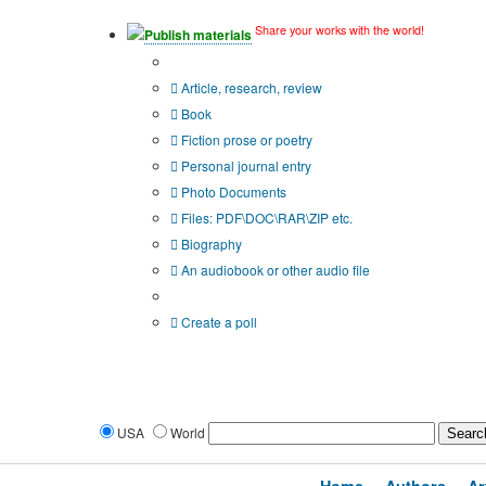
Share your works with the world!
Publish materials
Publication type?
Article, research, review
Book
Fiction prose or poetry
Personal journal entry
Photo Documents
Files: PDF\DOC\RAR\ZIP etc.
Biography
An audiobook or other audio file
Additional options:
Create a poll
USA
World