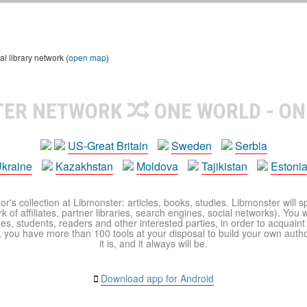
 library network (
open map
)
TER NETWORK
ONE WORLD - ON
US-Great Britain
Sweden
Serbia
kraine
Kazakhstan
Moldova
Tajikistan
Estoni
r's collection at Libmonster: articles, books, studies. Libmonster will s
 of affiliates, partner libraries, search engines, social networks). You wi
ues, students, readers and other interested parties, in order to acquain
 you have more than 100 tools at your disposal to build your own author c
it is, and it always will be.
Download app for Android