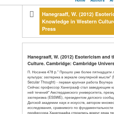
Home
Authors
Ar
Hanegraaff, W. (2012) Esoter
Knowledge in Western Cultur
Press
Hanegraaff, W. (2012) Esotericism and
Culture. Cambridge: Cambridge Univers
П. Носачев 478 p.* Прошло уже более пятнадцати л
культура: эзотерика в зеркале секулярной мысли" (Ne
Secular Thought) - первая крупная работа Воутер
Сейчас профессор Ханеграаф стал заведующим ка
ней течений" Амстердамского университета, през
эзотеризма (ESSWE), президентом датского сообще
Датской академии наук и искусств, автором множе
исследования, сравнимого по фундаментальности с
профессора Ханеграафа строились вокруг ряда тем