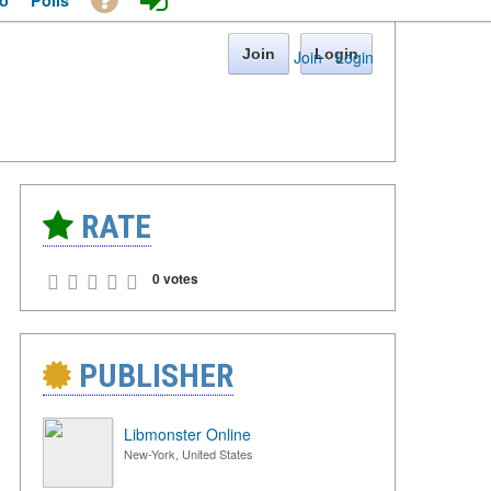
o
Polls
Join
Login
Join
·
Login
RATE
0 votes
PUBLISHER
Libmonster Online
New-York, United States