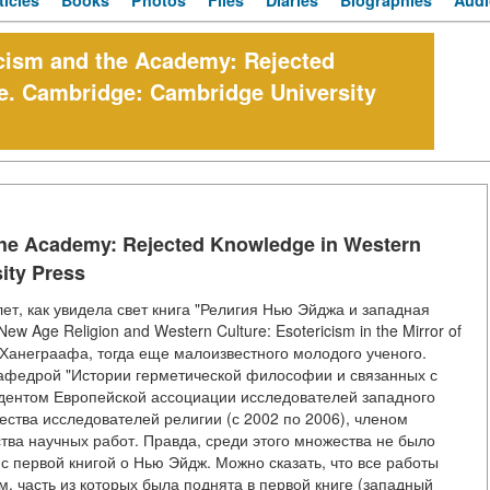
ticles
Books
Photos
Files
Diaries
Biographies
Audi
icism and the Academy: Rejected
e. Cambridge: Cambridge University
 the Academy: Rejected Knowledge in Western
ity Press
ет, как увидела свет книга "Религия Нью Эйджа и западная
w Age Religion and Western Culture: Esotericism in the Mirror of
а Ханеграафа, тогда еще малоизвестного молодого ученого.
федрой "Истории герметической философии и связанных с
идентом Европейской ассоциации исследователей западного
ства исследователей религии (с 2002 по 2006), членом
ства научных работ. Правда, среди этого множества не было
 первой книгой о Нью Эйдж. Можно сказать, что все работы
, часть из которых была поднята в первой книге (западный