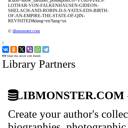
action=show_member_post&postUri=YURI-PINES-
LOTHAR-VON-FALKENHAUSEN-GIDEON-
SHELACH-AND-ROBIN-D-S-YATES-EDS-BIRTH-
OF-AN-EMPIRE-THE-STATE-OF-QIN-
REVISITED&lang=en?lang=us
©
libmonster.com
‹
›
Share this article with friends
Library Partners
LIBMONSTER.COM - U.
Create your author's collec
biographies, photographic 