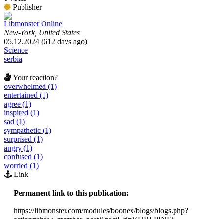
Publisher
Libmonster Online
New-York, United States
05.12.2024 (612 days ago)
Science
serbia
Your reaction?
overwhelmed (1)
entertained (1)
agree (1)
inspired (1)
sad (1)
sympathetic (1)
surprised (1)
angry (1)
confused (1)
worried (1)
Link
Permanent link to this publication:
https://libmonster.com/modules/boonex/blogs/blogs.php?