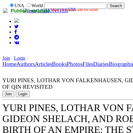
USA
World
USA
Share your works with the world!
LIBMONSTER
Publish materials
Join
·
Login
·
Home
Authors
Articles
Books
Photos
Files
Diaries
Biographi
YURI PINES, LOTHAR VON FALKENHAUSEN, GIDE
OF QIN REVISITED
Join
Login
YURI PINES, LOTHAR VON 
GIDEON SHELACH, AND ROBIN
BIRTH OF AN EMPIRE: THE S