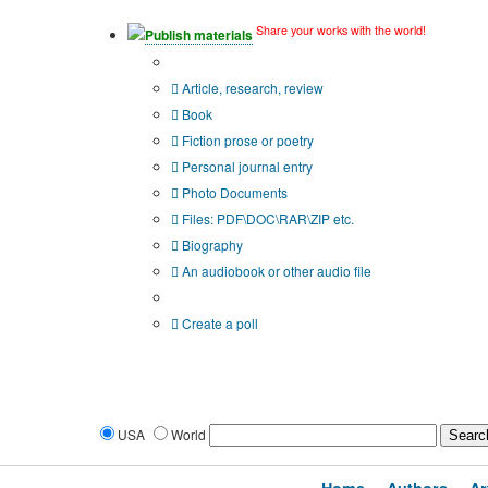
Share your works with the world!
Publish materials
Publication type?
Article, research, review
Book
Fiction prose or poetry
Personal journal entry
Photo Documents
Files: PDF\DOC\RAR\ZIP etc.
Biography
An audiobook or other audio file
Additional options:
Create a poll
USA
World