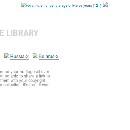
E LIBRARY
a
Russia-2
Belarus-2
pread your heritage all over
ll be able to share a link to
t them with your copyright
ollection. It's free: it was,