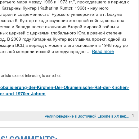
ретьего мира между 1966 и 1973 гг.", проходившего в период с
 Катарины Кунтер (Katharina Kunter, 1968) - научного
стория и современность" Рурского университета в г. Бохуме
совал К. Кунтер в ходе изучения холодной войны, когда она
тока и Запада после окончания Второй мировой войны и
ных церквей с церквями глобального Юга в равной степени
од. В 2009 году Катарина Кунтер возглавила проект, одной из
мации ВСЦ в период с момента его основания в 1948 году до
обальной межрелигиозной и международно ...
Read more
rticle seemed interesting to our editor.
w/Globalisierung-der-Kirchen-Der-Ökumenische-Rat-der-Kirchen-
0er-und-1970er-Jahren
Религиоведение в Восточной Европе в XX веке: тексты и контекст