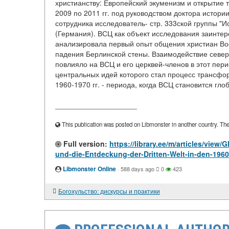
христианству: Европейский экуменизм и открытие т
2009 по 2011 гг. под руководством доктора истории
сотрудника исследователь- стр. 333ской группы "И
(Германия). ВСЦ как объект исследования заинтере
анализировала первый опыт общения христиан Вос
падения Берлинской стены. Взаимодействие север
повлияло на ВСЦ и его церквей-членов в этот пери
центральных идей которого стал процесс трансфор
1960-1970 гг. - периода, когда ВСЦ становится гл
____________________
This publication was posted on Libmonster in another country. The a
Full version:
https://library.ee/m/articles/vie
und-die-Entdeckung-der-Dritten-Welt-in-den-196
Libmonster Online
·
588 days ago
0
423
Богохульство: дискурсы и практики