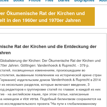
ticles
Books
Photos
Files
Diaries
Biographies
Audi
 Der Ökumenische Rat der Kirchen und
elt in den 1960er und 1970er Jahren
nische Rat der Kirchen und die Entdeckung der
Jahren
) Globalisierung der Kirchen: Der Ökumenische Rat der Kirchen und
970er Jahren. Göttingen: Vandenhoeck & Ruprecht. - 379 p.
к статей, посвященных изменениям, произошедшим во
X столетия, вызванным появлением на исторической арене стран
(Германия) издательским домом Vandenhoeck & Ruprecht в 2014
т из нескольких разделов, которые включают введение, 3
д редакторов к группировке статей по главам: в каждой из них
ие - на английском языке, при этом статьи, написанные
а немецком и vice versa. Подобный билингвизм сохраняется на
чно-исследовательского проекта "На пути к глобализованному