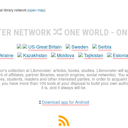
 library network (
open map
)
TER NETWORK
ONE WORLD - ON
US-Great Britain
Sweden
Serbia
kraine
Kazakhstan
Moldova
Tajikistan
Estoni
r's collection at Libmonster: articles, books, studies. Libmonster will s
 of affiliates, partner libraries, search engines, social networks). You wi
ues, students, readers and other interested parties, in order to acquain
 you have more than 100 tools at your disposal to build your own author c
it is, and it always will be.
Download app for Android