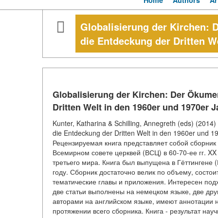
Home
Authors
Ar
Globalisierung der Kirchen:
die Entdeckung der Dritten W
Globalisierung der Kirchen: Der Ökume
Dritten Welt in den 1960er und 1970er 
Kunter, Katharina & Schilling, Annegreth (eds) (2014
die Entdeckung der Dritten Welt in den 1960er und 1
Рецензируемая книга представляет собой сборни
Всемирном совете церквей (ВСЦ) в 60-70-ее гг. X
третьего мира. Книга был выпущена в Гёттингене 
году. Сборник достаточно велик по объему, состои
тематические главы и приложения. Интересен подхо
две статьи выполнены на немецком языке, две друг
авторами на английском языке, имеют аннотации н
протяжении всего сборника. Книга - результат нау