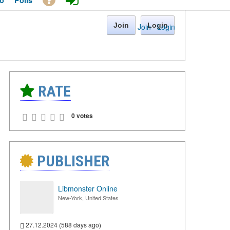
o
Polls
Join
Login
Join
·
Login
RATE
0 votes
PUBLISHER
Libmonster Online
New-York, United States
27.12.2024 (588 days ago)