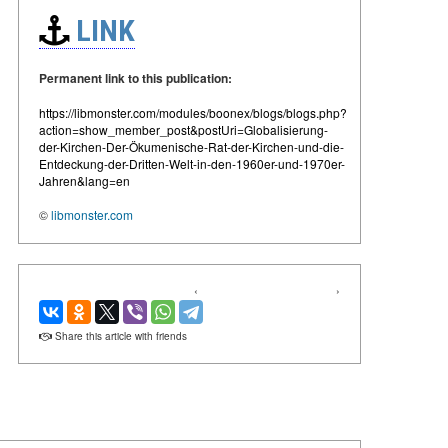
LINK
Permanent link to this publication:
https://libmonster.com/modules/boonex/blogs/blogs.php?
action=show_member_post&postUri=Globalisierung-
der-Kirchen-Der-Ökumenische-Rat-der-Kirchen-und-die-
Entdeckung-der-Dritten-Welt-in-den-1960er-und-1970er-
Jahren&lang=en
©
libmonster.com
‹
›
Share this article with friends