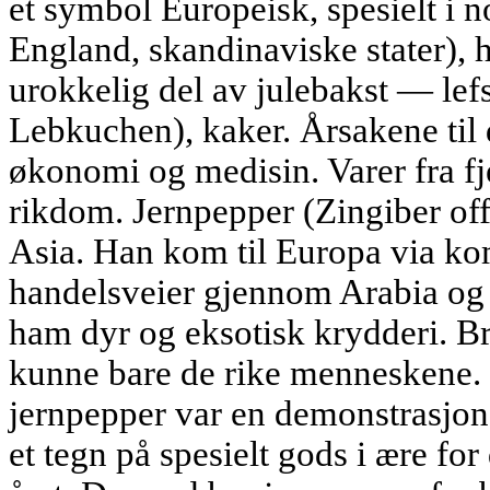
et symbol Europeisk, spesielt i n
England, skandinaviske stater), h
urokkelig del av julebakst — lef
Lebkuchen), kaker. Årsakene til 
økonomi og medisin. Varer fra fj
rikdom. Jernpepper (Zingiber off
Asia. Han kom til Europa via ko
handelsveier gjennom Arabia og
ham dyr og eksotisk krydderi. Br
kunne bare de rike menneskene. 
jernpepper var en demonstrasjon 
et tegn på spesielt gods i ære for 