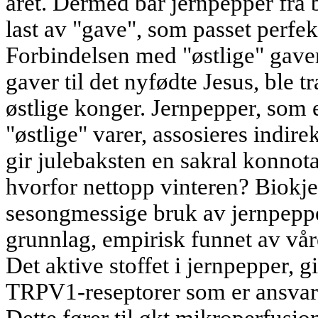
året. Dermed bar jernpepper fra
last av "gave", som passet perfek
Forbindelsen med "østlige" gaver
gaver til det nyfødte Jesus, ble t
østlige konger. Jernpepper, som 
"østlige" varer, assosieres indir
gir julebaksten en sakral konnota
hvorfor nettopp vinteren? Biokj
sesongmessige bruk av jernpepper
grunnlag, empirisk funnet av vår
Det aktive stoffet i jernpepper, g
TRPV1-reseptorer som er ansvar
Dette fører til økt mikroperfusio