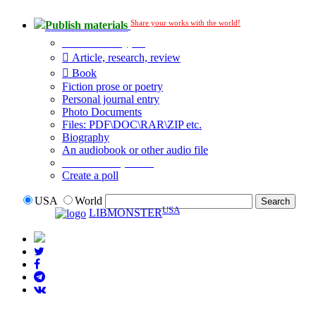
Share your works with the world!
Publish materials
Publication type?
Article, research, review
Book
Fiction prose or poetry
Personal journal entry
Photo Documents
Files: PDF\DOC\RAR\ZIP etc.
Biography
An audiobook or other audio file
Additional options:
Create a poll
USA
World
USA
LIBMONSTER