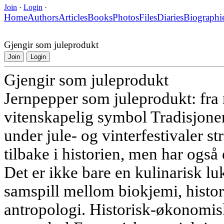
Join
·
Login
·
Home
Authors
Articles
Books
Photos
Files
Diaries
Biographi
Gjengir som juleprodukt
Join
Login
Gjengir som juleprodukt
Jernpepper som juleprodukt: fra 
vitenskapelig symbol Tradisjone
under jule- og vinterfestivaler str
tilbake i historien, men har også
Det er ikke bare en kulinarisk luk
samspill mellom biokjemi, histori
antropologi. Historisk-økonomisk