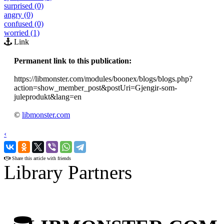
surprised (0)
angry (0)
confused (0)
worried (1)
Link
Permanent link to this publication:
https://libmonster.com/modules/boonex/blogs/blogs.php?
action=show_member_post&postUri=Gjengir-som-
juleprodukt&lang=en
©
libmonster.com
‹
›
Share this article with friends
Library Partners