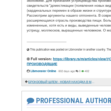
экономике. Для признания устрицеводства произво
свидетельств "доместикации (появления новых ви
(кардинальных перемен в образе жизни и структуре
Рассмотрим аргументы нашего оппонента. В совр
расширяющаяся отрасль производства пищи. Больш
измененные, хотя есть и виды, выведенные челове
устрицу, моллюсков, выращенных человеком. О мор
____________________
This publication was posted on Libmonster in another country. The a
Full version:
https://library.rs/m/articles/
ПРОИЗВОДЯЩИЕ
Libmonster Online
·
602 days ago
0
402
БРОНЗОВЫЙ ШЛЕМ - НОВАЯ НАХОДКА В МОНГОЛИИ
PROFESSIONAL AUTHOR