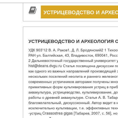
УСТРИЦЕВОДСТВО И АРХЕ
УСТРИЦЕВОДСТВО И АРХЕОЛОГИЯ 
УДК 903'12 В. А. Раков1, Д. Л. Бродянский2 1 Тихо
РАН ул. Балтийская, 43, Владивосток, 690041, Росси
2 Дальневосточный государственный университет ул
hist@deans.dvgu.ru Статья посвящена дискуссии 
как одного из важных направлений производящей 
нескольких поселений неолита и раннего железног
современных устричников авторами получены мно
примитивных форм культивирования устриц в приб
аквакультура, устрицеводство, культивирование, д
работы о древней аквакультуре. Статья А. В. Табар
благожелательный, дискуссионный. Автор видит в н
исключительно культивации, т.е. эффективных тех
-устриц Crassostrea gigas [Табарев, 2007, с. 56], 