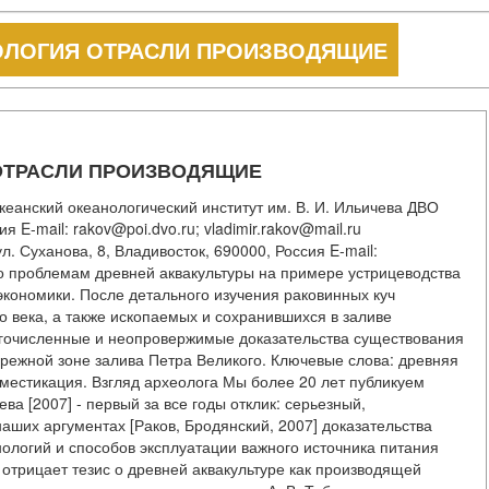
ОЛОГИЯ ОТРАСЛИ ПРОИЗВОДЯЩИЕ
ОТРАСЛИ ПРОИЗВОДЯЩИЕ
океанский океанологический институт им. В. И. Ильичева ДВО
я E-mail: rakov@poi.dvo.ru; vladimir.rakov@mail.ru
. Суханова, 8, Владивосток, 690000, Россия E-mail:
по проблемам древней аквакультуры на примере устрицеводства
экономики. После детального изучения раковинных куч
о века, а также ископаемых и сохранившихся в заливе
гочисленные и неопровержимые доказательства существования
режной зоне залива Петра Великого. Ключевые слова: древняя
оместикация. Взгляд археолога Мы более 20 лет публикуем
ева [2007] - первый за все годы отклик: серьезный,
аших аргументах [Раков, Бродянский, 2007] доказательства
нологий и способов эксплуатации важного источника питания
но отрицает тезис о древней аквакультуре как производящей