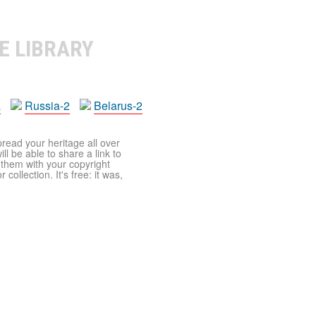
E LIBRARY
a
Russia-2
Belarus-2
pread your heritage all over
ll be able to share a link to
t them with your copyright
ollection. It's free: it was,