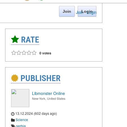
Join
Login
Join
·
Login
RATE
0 votes
PUBLISHER
Libmonster Online
New-York, United States
13.12.2024 (602 days ago)
Science
serbia