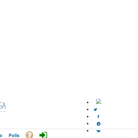
SA
o
Polls