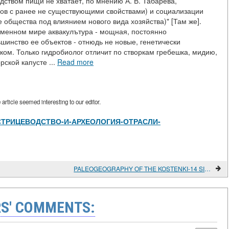
дством пищи не хватает, по мнению А. В. Табарева,
дов с ранее не существующими свойствами) и социализации
 общества под влиянием нового вида хозяйства)" [Там же].
еменном мире аквакулътура - мощная, постоянно
инство ее объектов - отнюдь не новые, генетически
ком. Только гидробиолог отличит по створкам гребешка, мидию,
ской капусте ...
Read more
rticle seemed interesting to our editor.
view/УСТРИЦЕВОДСТВО-И-АРХЕОЛОГИЯ-ОТРАСЛИ-
PALEOGEOGRAPHY OF THE KOSTENKI-14 SITE (MARKINA GORA)
S' COMMENTS: