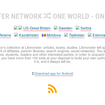
TER NETWORK
ONE WORLD - ON
US-Great Britain
Sweden
Serbia
kraine
Kazakhstan
Moldova
Tajikistan
Estoni
r's collection at Libmonster: articles, books, studies. Libmonster will s
 of affiliates, partner libraries, search engines, social networks). You wi
ues, students, readers and other interested parties, in order to acquain
 you have more than 100 tools at your disposal to build your own author c
it is, and it always will be.
Download app for Android