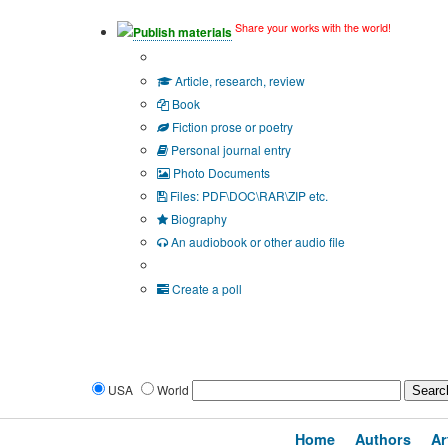
Share your works with the world!
Publish materials
Publication type?
Article, research, review
Book
Fiction prose or poetry
Personal journal entry
Photo Documents
Files: PDF\DOC\RAR\ZIP etc.
Biography
An audiobook or other audio file
Additional options:
Create a poll
USA
World
Home
Authors
Ar