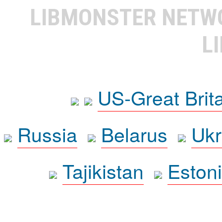
LIBMONSTER NET
L
US-Great Brit
Russia
Belarus
Ukr
Tajikistan
Eston