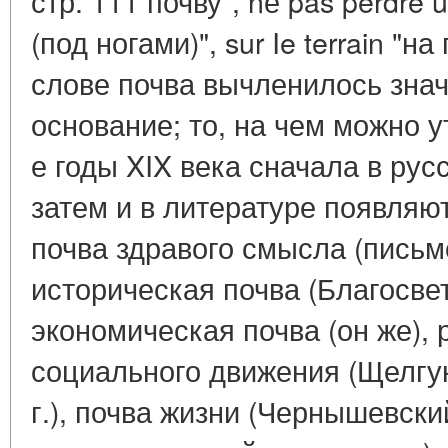
стр. 111 почву", nе pas perdre 
(под ногами)", sur Ie terrain "н
слове почва вычленилось знач
основание; то, на чем можно у
е годы XIX века сначала в рус
затем и в литературе появляю
почва здравого смысла (письмо
историческая почва (Благосве
экономическая почва (он же),
социального движения (Щелгу
г.), почва жизни (Чернышевски