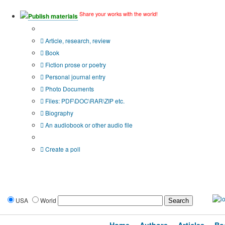
Share your works with the world!
Publish materials
Publication type?
Article, research, review
Book
Fiction prose or poetry
Personal journal entry
Photo Documents
Files: PDF\DOC\RAR\ZIP etc.
Biography
An audiobook or other audio file
Additional options:
Create a poll
USA
World