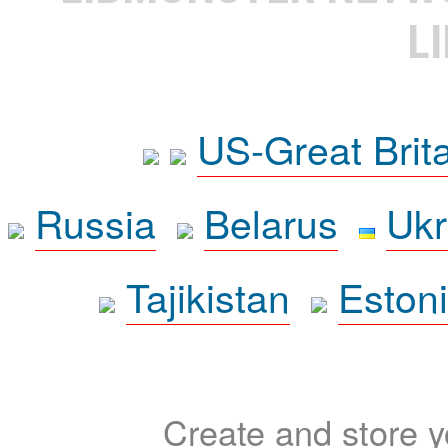
L
US-Great Brit
Russia
Belarus
Ukr
Tajikistan
Eston
Create and store yo