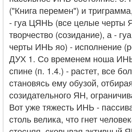
("Книга перемен") и триграмма
- гуа ЦЯНЬ (все целые черты 
творчество (созидание), а - г
черты ИНЬ яо) - исполнение (р
ДУХ 1. Со временем ноша ИНЬ
спине (п. 1.4.) - растет, все 
становясь ему обузой, отбирая
созидательного ЯН, ограничива
Вот уже тяжесть ИНЬ - пассива
столь велика, что гнет челове
стесняя, сковывая активный 