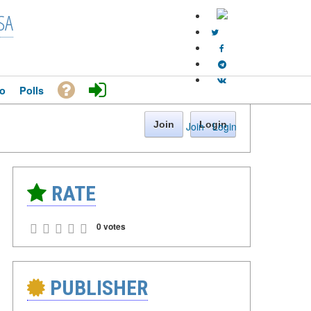
SA
o
Polls
Join
Login
Join
·
Login
RATE
0 votes
PUBLISHER