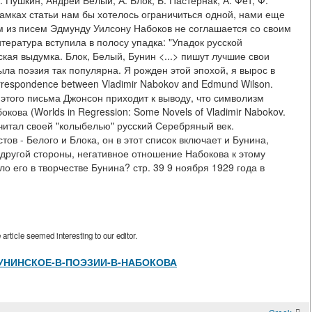
 Пушкин, Андрей Белый, А. Блок, Б. Пастернак, А. Фет, Ф.
рамках статьи нам бы хотелось ограничиться одной, нами еще
м из писем Эдмунду Уилсону Набоков не соглашается со своим
итература вступила в полосу упадка: "Упадок русской
ская выдумка. Блок, Белый, Бунин <...> пишут лучшие свои
ыла поэзия так популярна. Я рожден этой эпохой, я вырос в
orrespondence between Vladimir Nabokov and Edmund Wilson.
и этого письма Джонсон приходит к выводу, что символизм
кова (Worlds in Regression: Some Novels of Vladimir Nabokov.
в считал своей "колыбелью" русский Серебряный век.
ов - Белого и Блока, он в этот список включает и Бунина,
 другой стороны, негативное отношение Набокова к этому
о его в творчестве Бунина? стр. 39 9 ноября 1929 года в
rticle seemed interesting to our editor.
view/БУНИНСКОЕ-В-ПОЭЗИИ-В-НАБОКОВА