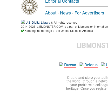
Editorial Contacts
About
·
News
·
For Advertisers
U.S. Digital Library
® All rights reserved.
2014-2026, LIBMONSTER.COM is a part of Libmonster, international
Keeping the heritage of the United States of America
LIBMONS
Russia
Belarus
U
Create and store your autho
the world (through a network
your profile with colleag
heritage. Once you register,