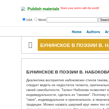
Share your works with the world!
Publish materials
USA
World
Home
Authors
Ar
БУНИНСКОЕ В ПОЭЗИИ В. 
БУНИНСКОЕ В ПОЭЗИИ В. НАБОКОВ
Диалектика восприятия набоковских стихов такова, 
следует видеть не недостаток таланта, оригиналь
своей самобытности. Талант Набокова позволяет е
индивидуальности, сделать их "своими". Поэтому 
"свое", индивидуальное и оригинальное, в творч
традиции. Можно назвать широкий круг имен тех о