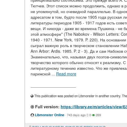
принципиально соотносима. Это прежде всего А. С.
Тютчев. Этот список можно продолжить, однако в 
не упомянутой, но очевидной параллелью. В одно
адресатом в том, будто после 1905 года русская л
литературы периодов 1905 - 1917 годов есть совет
вещи. И никогда - даже во времена Пушкина - не б
этой атмосфере" (The Nabokov - Wilson Letters: C
1940 - 1971. New York, 1979. P. 220). На основани
сыграл важную роль в творческом становлении Набо
Ann Arbor: Ardis. 1985. P. 2 - 3). Да и сам Набоко
Знаменательно, что, называя двух поэтов-символист
творчество которого обычно относят к реализму. С
литературному течению известно. Что же привлекал
парижской ...
Read more
____________________
This publication was posted on Libmonster in another country. The a
Full version:
https://library.ee/m/articles/
Libmonster Online
·
743 days ago
0
269