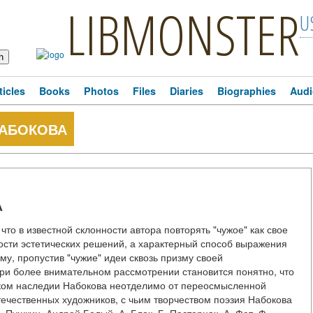
LIBMONSTER
U
ticles
Books
Photos
Files
Diaries
Biographies
Audi
НАБОКОВА
А
что в известной склонности автора повторять "чужое" как свое
ности эстетических решений, а характерный способ выражения
му, пропустив "чужие" идеи сквозь призму своей
при более внимательном рассмотрении становится понятно, что
еском наследии Набокова неотделимо от переосмысленной
течественных художников, с чьим творчеством поэзия Набокова