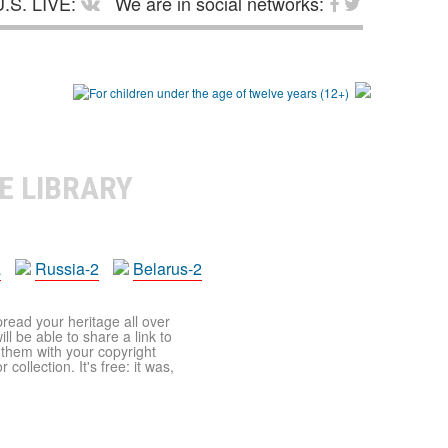
.S. LIVE:
We are in social networks:
E LIBRARY
a
Russia-2
Belarus-2
pread your heritage all over
ll be able to share a link to
t them with your copyright
ollection. It's free: it was,