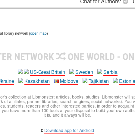
Chat for Authors:
U
 library network (
open map
)
TER NETWORK
ONE WORLD - ON
US-Great Britain
Sweden
Serbia
kraine
Kazakhstan
Moldova
Tajikistan
Estoni
r's collection at Libmonster: articles, books, studies. Libmonster will s
 of affiliates, partner libraries, search engines, social networks). You wi
ues, students, readers and other interested parties, in order to acquain
 you have more than 100 tools at your disposal to build your own author c
it is, and it always will be.
Download app for Android