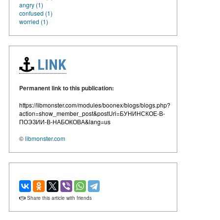
angry (1)
confused (1)
worried (1)
LINK
Permanent link to this publication:
https://libmonster.com/modules/boonex/blogs/blogs.php?
action=show_member_post&postUri=БУНИНСКОЕ-В-
ПОЭЗИИ-В-НАБОКОВА&lang=us
©
libmonster.com
Share this article with friends