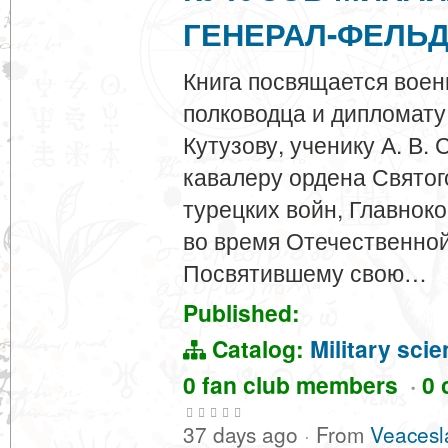
ГЕНЕРАЛ-ФЕЛЬ
Книга посвящается воен
полководца и дипломат
Кутузову, ученику А. В.
кавалеру ордена Святого
турецких войн, Главно
во время Отечественной
Посвятившему свою…
Published:
Catalog:
Military sci
0 fan club members
·
0 
37 days ago
·
From
Veacesl