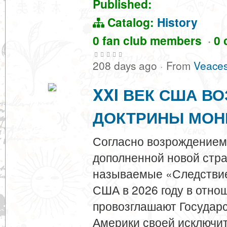
Published:
Catalog:
History
0 fan club members
·
0 
208 days ago
·
From
Veaces
XXI ВЕК США В
ДОКТРИНЫ МОН
Согласно возрождением
дополненной новой стра
называемые «Следствием
США в 2026 году в отно
провозглашают Государ
Америки своей исключит