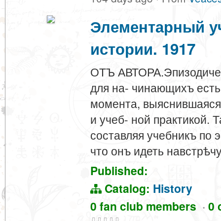
Элементарный у
истории. 1917
ОТЪ АВТОРА.Эпизодическ
для на- чинающихъ есть
момента, выяснившаяся 
и учеб- ной практикой. 
составляя учебникъ по 
что онъ идеть навстрѣч
Published:
Catalog:
History
0 fan club members
·
0 