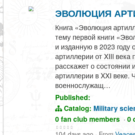
ЭВОЛЮЦИЯ АРТИ
Книга «Эволюция артилл
тему первой книги «Эв
и изданную в 2023 году 
артиллерии от XIII века 
расскажет о состоянии 
артиллерии в XXI веке. 
военнослужащ…
Published:
Catalog:
Military sci
0 fan club members
·
0 
104 days ago
·
From
Veaces