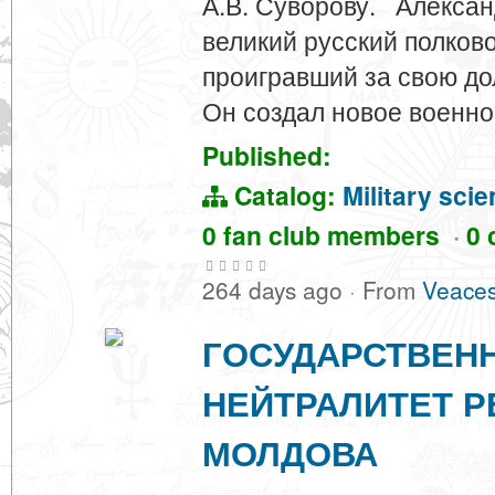
А.В. Суворову. Алекса
великий русский полков
проигравший за свою до
Он создал новое военн
Published:
Catalog:
Military sci
0 fan club members
·
0 
264 days ago
·
From
Veaces
ГОСУДАРСТВЕН
НЕЙТРАЛИТЕТ Р
МОЛДОВА