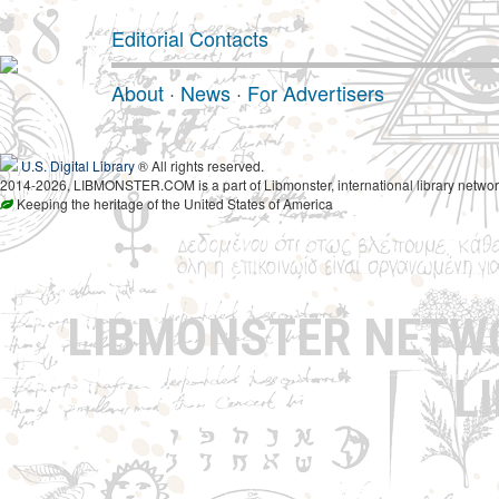
Editorial Contacts
About
·
News
·
For Advertisers
U.S. Digital Library
® All rights reserved.
2014-2026, LIBMONSTER.COM is a part of Libmonster, international library networ
Keeping the heritage of the United States of America
LIBMONSTER NET
L