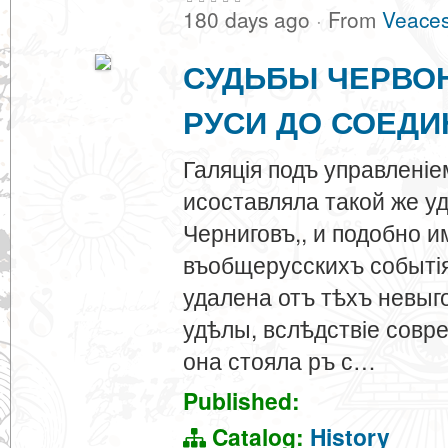
180 days ago
·
From
Veaces
СУДЬБЫ ЧЕРВО
РУСИ ДО СОЕДИ
Галяція подъ управленіе
исоставляла такой же у
Черниговъ,, и подобно 
въобщерусскихъ событія
удалена отъ тѣхъ невыго
удѣлы, вслѣдствіе совр
она стояла ръ с…
Published:
Catalog:
History