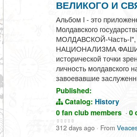
ВЕЛИКОГО И СВ
Альбом I - это приложен
Молдавского государс
МОЛДАВСКОЙ-Часть-I"
НАЦИОНАЛИЗМА ФАШИЗ
исторической точки зре
личность молдавского на
завоевавшие заслужен
Published:
Catalog:
History
0 fan club members
·
0 
312 days ago
·
From
Veaces