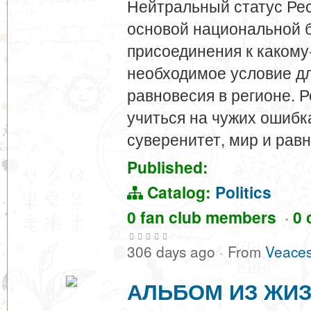
Нейтральный статус Ре
основой национальной б
присоединения к какому
необходимое условие д
равновесия в регионе. 
учиться на чужих ошибк
суверенитет, мир и рав
Published:
Catalog:
Politics
0 fan club members
·
0 
306 days ago
·
From
Veaces
АЛЬБОМ ИЗ ЖИ