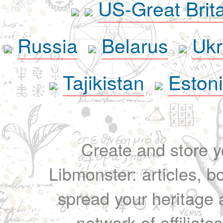
US-Great Brit
Russia
Belarus
Ukr
Tajikistan
Eston
Create and store yo
Libmonster: articles, b
spread your heritage a
network of affiliates