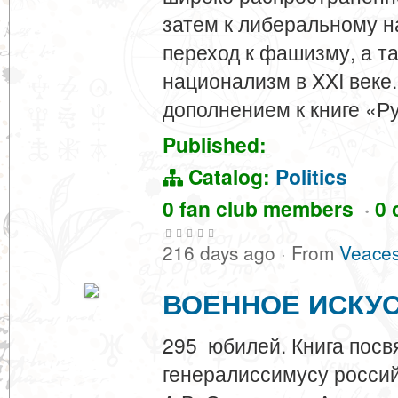
затем к либеральному н
переход к фашизму, а т
национализм в XXI веке
дополнением к книге «
Published:
Catalog:
Politics
0 fan club members
·
0 
216 days ago
·
From
Veaces
ВОЕННОЕ ИСКУС
295 юбилей. Книга посв
генералиссимусу россий