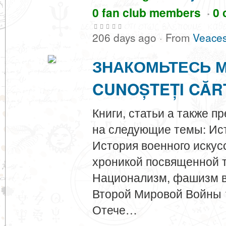
0 fan club members
·
0 
206 days ago
·
From
Veaces
ЗНАКОМЬТЕСЬ М
CUNOȘTEȚI CĂR
Книги, статьи а также 
на следующие темы: Ист
История военного искус
хроникой посвященной 
Национализм, фашизм в 
Второй Мировой Войны 1
Отече…