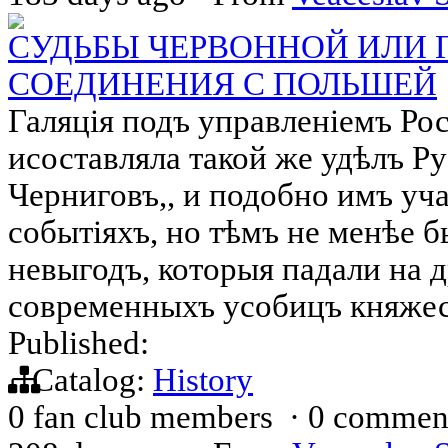
СУДЬБЫ ЧЕРВОННОЙ ИЛИ 
СОЕДИНЕНИЯ С ПОЛЬШЕЙ
Галяція подъ управленіемъ Рос
исоставляла такой же удѣлъ Р
Черниговъ,, и подобно имъ уч
событіяхъ, но тѣмъ не менѣе б
невыгодъ, которыя падали на д
современныхъ усобицъ княжес
Published:
Catalog:
History
0 fan club members
·
0 commen