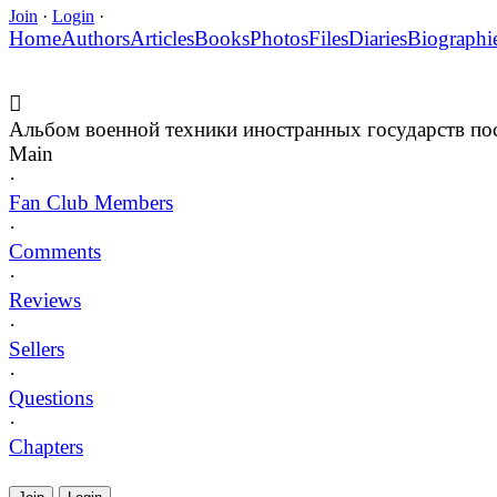
Join
·
Login
·
Home
Authors
Articles
Books
Photos
Files
Diaries
Biographi
Альбом военной техники иностранных государств п
Main
·
Fan Club Members
·
Comments
·
Reviews
·
Sellers
·
Questions
·
Chapters