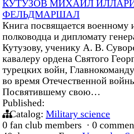
КУТУЗОВ МИХАИЛ ИЛЛАРИ
ФЕЛЬДМАРШАЛ
Книга посвящается военному и
полководца и дипломату гене
Кутузову, ученику А. В. Суво
кавалеру ордена Святого Геор
турецких войн, Главнокоманд
во время Отечественной войны
Посвятившему свою…
Published:
Catalog:
Military science
0 fan club members
·
0 commen