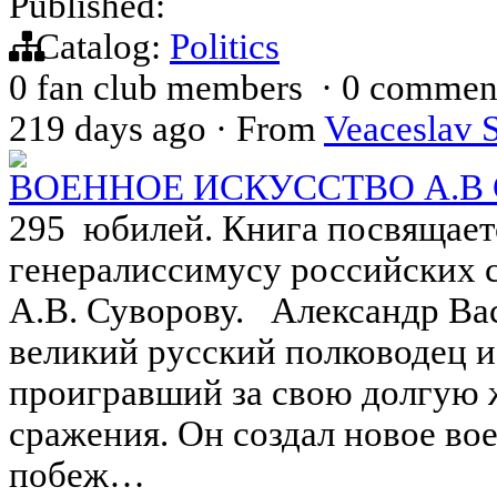
Published:
Catalog:
Politics
0 fan club members
·
0 commen
219 days ago
·
From
Veaceslav 
ВОЕННОЕ ИСКУССТВО А.В
295 юбилей. Книга посвящает
генералиссимусу российских 
А.В. Суворову. Александр Ва
великий русский полководец и
проигравший за свою долгую 
сражения. Он создал новое во
побеж…