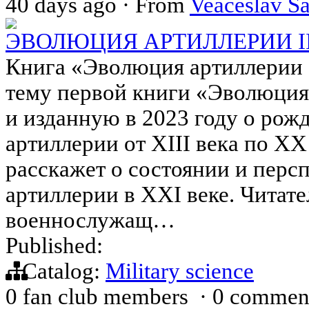
40 days ago
·
From
Veaceslav S
ЭВОЛЮЦИЯ АРТИЛЛЕРИИ II
Книга «Эволюция артиллерии 
тему первой книги «Эволюция
и изданную в 2023 году о рож
артиллерии от XIII века по XX
расскажет о состоянии и перс
артиллерии в XXI веке. Читате
военнослужащ…
Published:
Catalog:
Military science
0 fan club members
·
0 commen