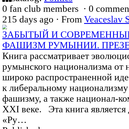
0 fan club members
·
0 commen
215 days ago
·
From
Veaceslav 
ЗАБЫТЫЙ И СОВРЕМЕННЫ
ФАШИЗМ РУМЫНИИ. ПРЕЗ
Книга рассматривает эволюц
румынского национализма от н
широко распространенной идео
к либеральному национализму 
фашизму, а также национал-к
XXI веке. Эта книга является
«Ру…