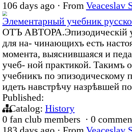
106 days ago
·
From
Veaceslav 
Элементарный учебник русско
ОТЪ АВТОРА.Эпизодическій у
для на- чинающихъ есть насто
момента, выяснившаяся и педа
учеб- ной практикой. Такимъ о
учебникъ по эпизодическому п
идеть навстрѣчу назрѣвшей п
Published:
Catalog:
History
0 fan club members
·
0 commen
183 days ago
·
From
Veaceslav 