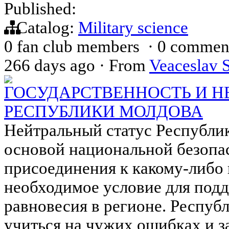
Published:
Catalog:
Military science
0 fan club members
·
0 commen
266 days ago
·
From
Veaceslav 
ГОСУДАРСТВЕННОСТЬ И Н
РЕСПУБЛИКИ МОЛДОВА
Нейтральный статус Республи
основой национальной безопас
присоединения к какому-либо 
необходимое условие для под
равновесия в регионе. Респуб
учиться на чужих ошибках и 