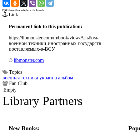
›
Share this article with friends
Link
Permanent link to this publication:
https://libmonster.com/m/book/view/Альбом-
военнои-техники-иностранных-государств-
поставляемых-в-ВСУ
©
libmonster.com
Topics
военная техника
украина
альбом
Fan Club
Empty
Library Partners
New Books:
Popu