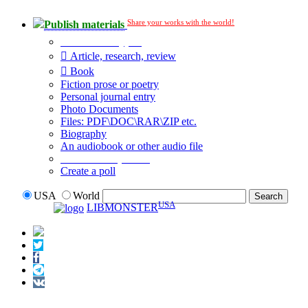
Share your works with the world!
Publish materials
Publication type?
Article, research, review
Book
Fiction prose or poetry
Personal journal entry
Photo Documents
Files: PDF\DOC\RAR\ZIP etc.
Biography
An audiobook or other audio file
Additional options:
Create a poll
USA
World
USA
LIBMONSTER