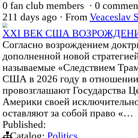
0 fan club members
·
0 commen
211 days ago
·
From
Veaceslav 
XXI ВЕК США ВОЗРОЖДЕН
Согласно возрождением докт
дополненной новой стратегие
называемые «Следствием Трамп
США в 2026 году в отношени
провозглашают Государства 
Америки своей исключительной
оставляют за собой право «…
Published:
Catalog:
Politics