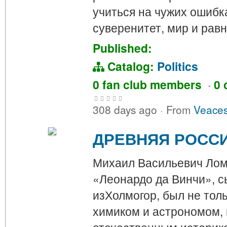
учиться на чужих ошибк
суверенитет, мир и рав
Published:
Catalog:
Politics
0 fan club members
·
0 
308 days ago
·
From
Veaces
ДРЕВНЯЯ РОСС
Михаил Васильевич Лом
«Леонардо да Винчи», 
изХолмогор, был не тол
химиком и астрономом,