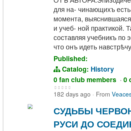
для на- чинающихъ есть
момента, выяснившаяся 
и учеб- ной практикой. 
составляя учебникъ по 
что онъ идеть навстрѣч
Published:
Catalog:
History
0 fan club members
·
0 
182 days ago
·
From
Veaces
СУДЬБЫ ЧЕРВО
РУСИ ДО СОЕДИ