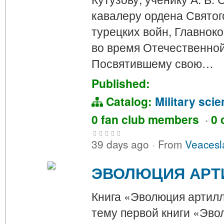
кавалеру ордена Святого
турецких войн, Главно
во время Отечественной
Посвятившему свою…
Published:
Catalog:
Military sci
0 fan club members
·
0 
39 days ago
·
From
Veacesl
ЭВОЛЮЦИЯ АРТИ
Книга «Эволюция артилл
тему первой книги «Эв