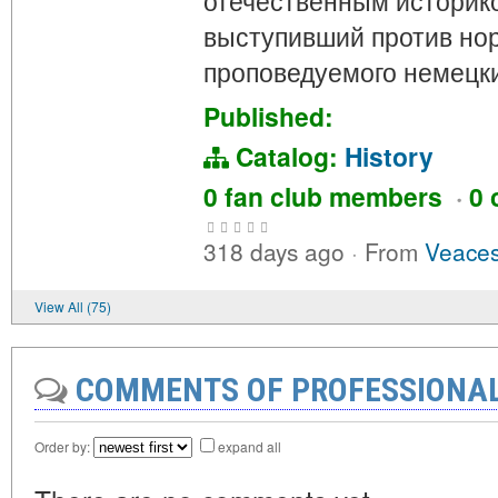
отечественным историк
выступивший против но
проповедуемого немецк
Published:
Catalog:
History
0 fan club members
·
0 
318 days ago
·
From
Veaces
View All (75)
COMMENTS OF PROFESSIONA
Order by:
expand all