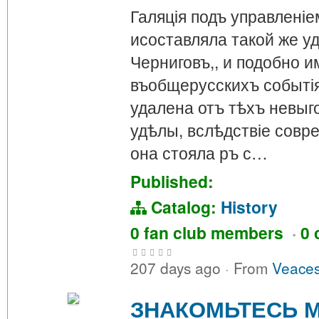
Галяція подъ управленіе
исоставляла такой же у
Черниговъ,, и подобно 
въобщерусскихъ событія
удалена отъ тѣхъ невыго
удѣлы, вслѣдствіе совр
она стояла ръ с…
Published:
Catalog:
History
0 fan club members
·
0 
207 days ago
·
From
Veaces
ЗНАКОМЬТЕСЬ М