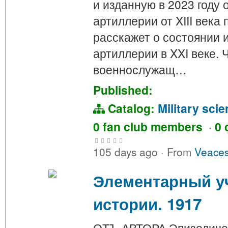
и изданную в 2023 году 
артиллерии от XIII века 
расскажет о состоянии 
артиллерии в XXI веке. 
военнослужащ…
Published:
Catalog:
Military sci
0 fan club members
·
0 
105 days ago
·
From
Veaces
Элементарный у
истории. 1917
ОТЪ АВТОРА.Эпизодическ