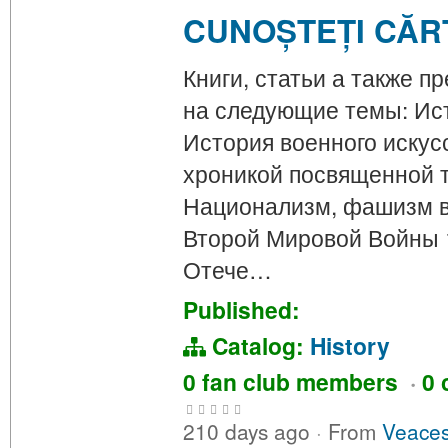
CUNOȘTEȚI CĂR
Книги, статьи а также 
на следующие темы: Ист
История военного искус
хроникой посвященной 
Национализм, фашизм в 
Второй Мировой Войны 1
Отече…
Published:
Catalog:
History
0 fan club members
·
0 
210 days ago
·
From
Veaces