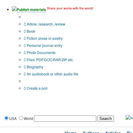
Share your works with the world!
Publish materials
Publication type?
Article, research, review
Book
Fiction prose or poetry
Personal journal entry
Photo Documents
Files: PDF\DOC\RAR\ZIP etc.
Biography
An audiobook or other audio file
Additional options:
Create a poll
USA
World