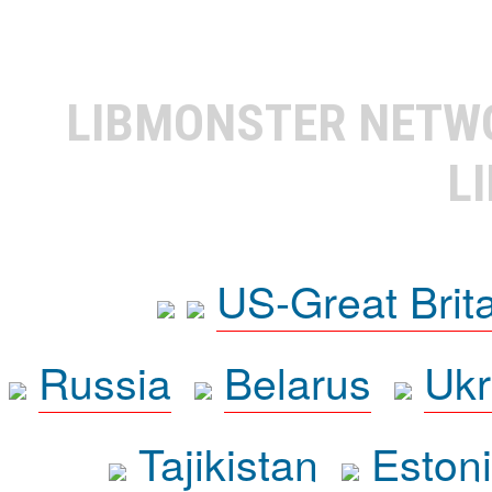
LIBMONSTER NET
L
US-Great Brit
Russia
Belarus
Ukr
Tajikistan
Eston