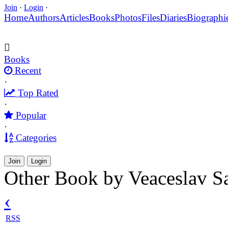
Join
·
Login
·
Home
Authors
Articles
Books
Photos
Files
Diaries
Biographi
Books
Recent
·
Top Rated
·
Popular
·
Categories
Join
Login
Other Book by Veaceslav S
‹
RSS