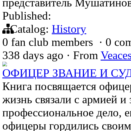
представитель Мушатинов
Published:
Catalog:
History
0 fan club members
·
0 co
338 days ago
·
From
Veace
ОФИЦЕР ЗВАНИЕ И СУДЬБ
Книга посвящается офице
жизнь связали с армией и 
профессиональное дело, ег
офицеры гордились своим