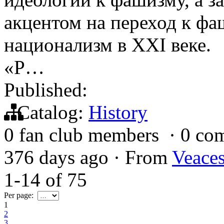
акцентом на переход к фа
национализм в XXI веке. 
«Р…
Published:
Catalog:
History
0 fan club members
·
0 co
376 days ago
·
From
Veace
1-14
of
75
Per page:
1
2
3