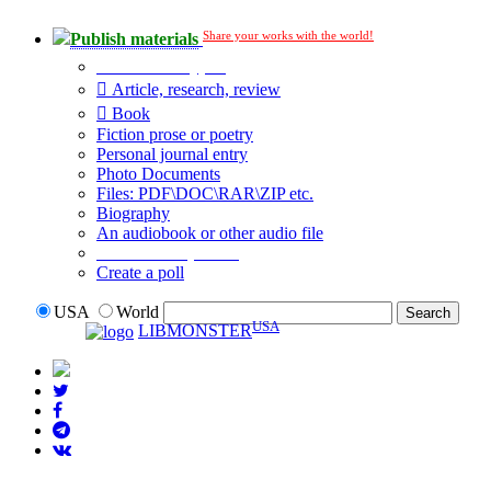
Share your works with the world!
Publish materials
Publication type?
Article, research, review
Book
Fiction prose or poetry
Personal journal entry
Photo Documents
Files: PDF\DOC\RAR\ZIP etc.
Biography
An audiobook or other audio file
Additional options:
Create a poll
USA
World
USA
LIBMONSTER