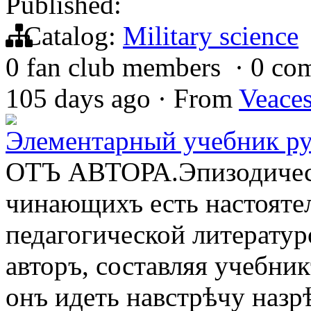
Published:
Catalog:
Military science
0 fan club members
·
0 co
105 days ago
·
From
Veace
Элементарный учебник ру
ОТЪ АВТОРА.Эпизодическі
чинающихъ есть настояте
педагогической литератур
авторъ, составляя учебни
онъ идеть навстрѣчу наз