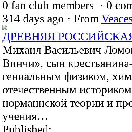
0 fan club members
·
0 co
314 days ago
·
From
Veace
ДРЕВНЯЯ РОССИЙСКА
Михаил Васильевич Ломон
Винчи», сын крестьянина
гениальным физиком, хим
отечественным историком
норманнской теории и пр
учения…
Published: