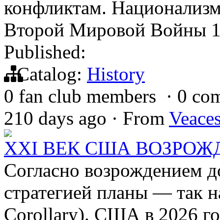
конфликтам. Национализм
Второй Мировой Войны 19
Published:
Catalog:
History
0 fan club members
·
0 co
210 days ago
·
From
Veace
XXI ВЕК США ВОЗРО
Согласно возрождением 
стратегией планы — так 
Corollary). США в 2026 