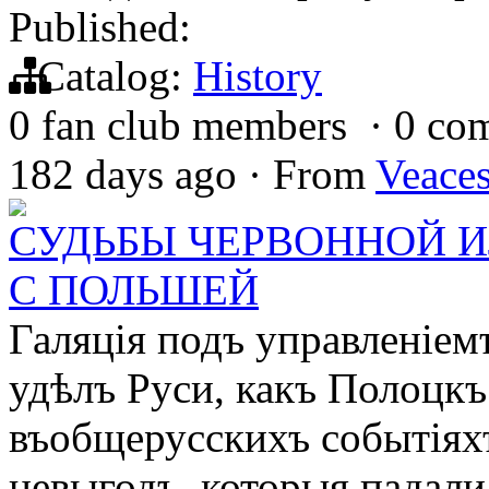
Published:
Catalog:
History
0 fan club members
·
0 co
182 days ago
·
From
Veace
СУДЬБЫ ЧЕРВОННОЙ И
С ПОЛЬШЕЙ
Галяція подъ управленіем
удѣлъ Руси, какъ Полоцкъ
въобщерусскихъ событіяхъ
невыгодъ, которыя падали