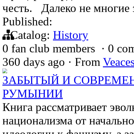
честь. Далеко не многие 
Published:
Catalog:
History
0 fan club members
·
0 co
360 days ago
·
From
Veace
ЗАБЫТЫЙ И СОВРЕМЕ
РУМЫНИИ
Книга рассматривает эв
национализма от начальн
идеологии к фашизму, а з