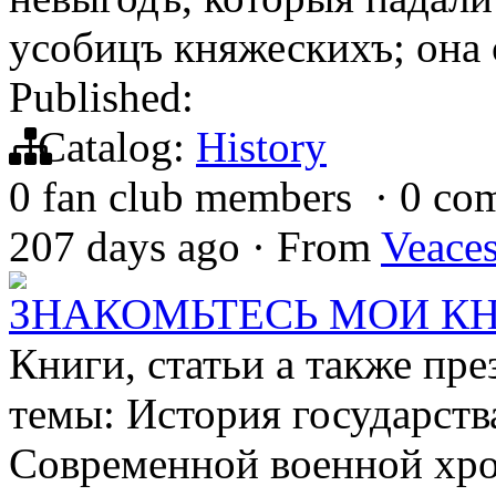
усобицъ княжескихъ; она 
Published:
Catalog:
History
0 fan club members
·
0 co
207 days ago
·
From
Veace
ЗНАКОМЬТЕСЬ МОИ КН
Книги, статьи а также п
темы: История государств
Современной военной хр