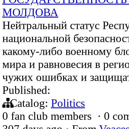
МОЛДОВА
Нейтральный статус Респ
национальной безопасност
какому-либо военному бл
мира и равновесия в реги
чужих ошибках и защищат
Published:
Catalog:
Politics
0 fan club members
·
0 co
307 days ago
·
From
Veace