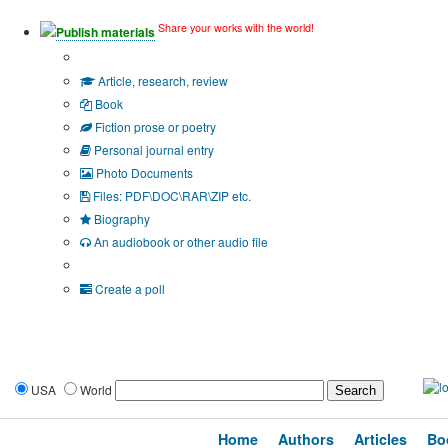
Share your works with the world!
Publish materials
Publication type?
Article, research, review
Book
Fiction prose or poetry
Personal journal entry
Photo Documents
Files: PDF\DOC\RAR\ZIP etc.
Biography
An audiobook or other audio file
Additional options:
Create a poll
USA
World
Home
Authors
Articles
Bo