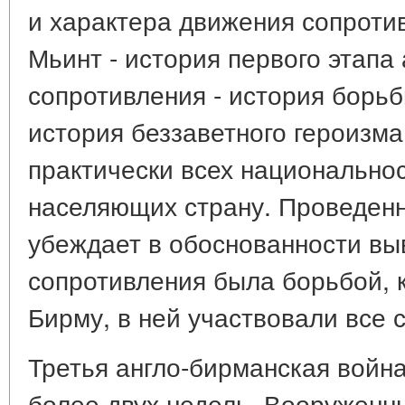
и характера движения сопроти
Мьинт - история первого этапа
сопротивления - история борь
история беззаветного героизм
практически всех национально
населяющих страну. Проведенн
убеждает в обоснованности вы
сопротивления была борьбой, 
Бирму, в ней участвовали все с
Третья англо-бирманская войн
более двух недель. Вооруженн