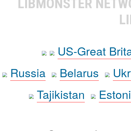
LIBMONSTER NET
L
US-Great Brit
Russia
Belarus
Ukr
Tajikistan
Eston