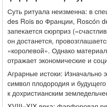
Суть ритуала неизменна: в спе
des Rois во Франции, Roscón d
запекается сюрприз («счастлив
он достанется, провозглашает
«королевой». Однако материал
отражает экономические и соц
Аграрные истоки: Изначально э
символ плодородия и будущего
к дохристианским земледельче
XVIII–XIX века: фарфоровая р