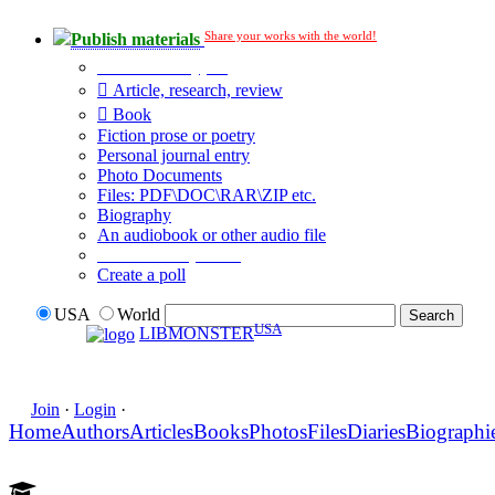
Share your works with the world!
Publish materials
Publication type?
Article, research, review
Book
Fiction prose or poetry
Personal journal entry
Photo Documents
Files: PDF\DOC\RAR\ZIP etc.
Biography
An audiobook or other audio file
Additional options:
Create a poll
USA
World
USA
LIBMONSTER
Join
·
Login
·
Home
Authors
Articles
Books
Photos
Files
Diaries
Biographi