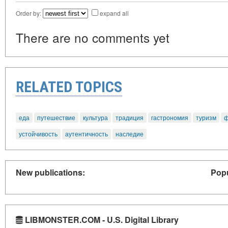
Order by:
expand all
There are no comments yet
RELATED TOPICS
еда
путешествие
культура
традиция
гастрономия
туризм
ф
устойчивость
аутентичность
наследие
New publications:
Popu
LIBMONSTER.COM - U.S. Digital Library