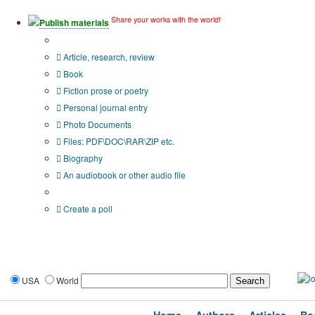
Share your works with the world!
Publish materials
Publication type?
Article, research, review
Book
Fiction prose or poetry
Personal journal entry
Photo Documents
Files: PDF\DOC\RAR\ZIP etc.
Biography
An audiobook or other audio file
Additional options:
Create a poll
USA
World