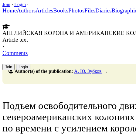
Join
·
Login
·
Home
Authors
Articles
Books
Photos
Files
Diaries
Biographi
АНГЛИЙСКАЯ КОРОНА И АМЕРИКАНСКИЕ КОЛОН
Article text
·
Comments
Join
Login
Author(s) of the publication
:
А. Ю. Зубков
→
Подъем освободительного дви
североамериканских колониях
по времени с усилением корол