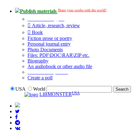
Share your works with the world!
Publish materials
Publication type?
Article, research, review
Book
Fiction prose or poetry
Personal journal entry
Photo Documents
Files: PDF\DOC\RAR\ZIP etc.
Biography
An audiobook or other audio file
Additional options:
Create a poll
USA
World
USA
LIBMONSTER