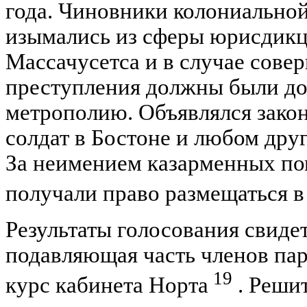
года. Чиновники колониально
изымались из сферы юрисдикц
Массачусетса и в случае сове
преступления должны были дос
метрополию. Объявлялся зако
солдат в Бостоне и любом дру
За неимением казарменных п
получали право размещаться в
Результаты голосования свидет
подавляющая часть членов па
19
курс кабинета Норта
. Реши