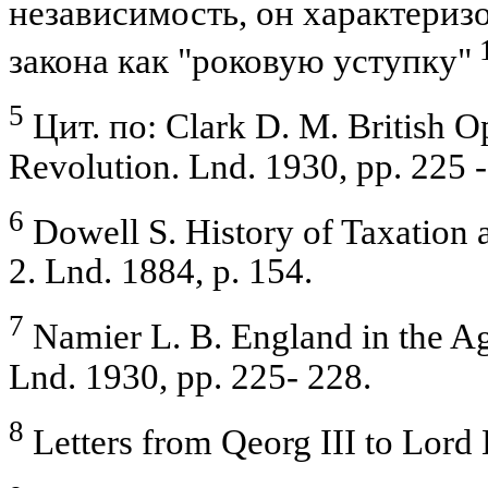
независимость, он характериз
закона как "роковую уступку"
5
Цит. по: Clark D. M. British O
Revolution. Lnd. 1930, pp. 225 -
6
Dowell S. History of Taxation 
2. Lnd. 1884, p. 154.
7
Namier L. B. England in the A
Lnd. 1930, pp. 225- 228.
8
Letters from Qeorg III to Lord 