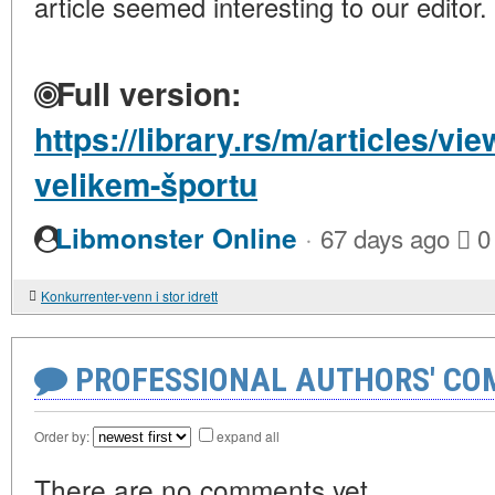
article seemed interesting to our editor.
Full version:
https://library.rs/m/articles/vi
velikem-športu
·
Libmonster Online
67 days ago
0
Konkurrenter-venn i stor idrett
PROFESSIONAL AUTHORS' CO
Order by:
expand all
There are no comments yet