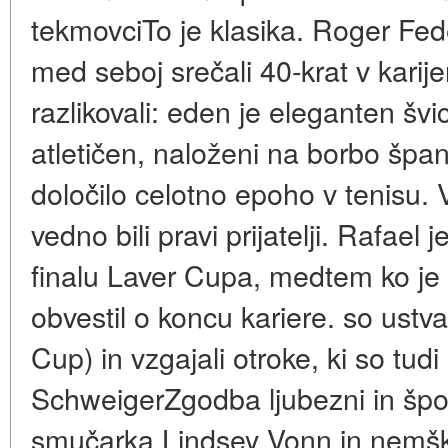
tekmovciTo je klasika. Roger Fed
med seboj srečali 40-krat v karije
razlikovali: eden je eleganten šv
atletičen, naloženi na borbo špan
določilo celotno epoho v tenisu.
vedno bili pravi prijatelji. Rafael 
finalu Laver Cupa, medtem ko je 
obvestil o koncu kariere. so ustva
Cup) in vzgajali otroke, ki so tudi 
SchweigerZgodba ljubezni in špo
smučarka Lindsey Vonn in nemšk