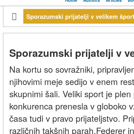
Home
Authors
Articles
Bo
Sporazumski prijatelji v velikem špor
Sporazumski prijatelji v v
Na kortu so sovražniki, pripravlje
njihovimi meje sedijo v enem res
skupnimi šali. Veliki sport je plen
konkurenca prenesla v globoko v
časa tudi v pravo prijateljstvo. P
različnih takšnih parah.Federer i