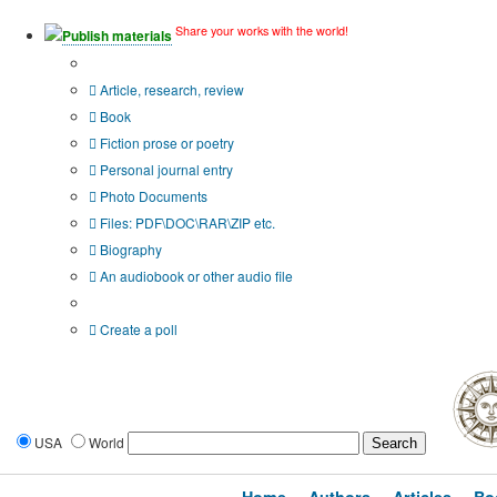
Share your works with the world!
Publish materials
Publication type?
Article, research, review
Book
Fiction prose or poetry
Personal journal entry
Photo Documents
Files: PDF\DOC\RAR\ZIP etc.
Biography
An audiobook or other audio file
Additional options:
Create a poll
USA
World