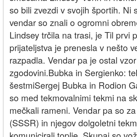
so bili zvezdi v svojih športih. N
vendar so znali o ogromni obreme
Lindsey trčila na trasi, je Til prvi 
prijateljstva je prenesla v nešto 
razpadla. Vendar pa je ostal vzo
zgodovini.Bubka in Sergienko: te
šestmiSergej Bubka in Rodion Gat
so med tekmovalnimi tekmi na s
mečkali rameni. Vendar pa so za
(SSSR) in njegov dolgoletni tekm
komunicirali toplje. Skupaj so vož