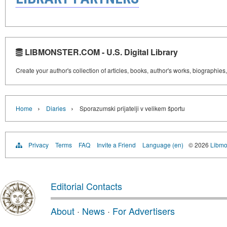
LIBMONSTER.COM - U.S. Digital Library
Create your author's collection of articles, books, author's works, biographies
›
›
Home
Diaries
Sporazumski prijatelji v velikem športu
Privacy
Terms
FAQ
Invite a Friend
Language (en)
© 2026
Libmo
Editorial Contacts
About
·
News
·
For Advertisers