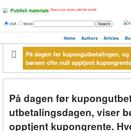
Share your works with the world!
Publish materials
USA
World
Home
Authors
Articles
Bo
På dagen før kupongutbetalingen, og 
børsen ofte null opptjent kupongrent
På dagen før kupongutbet
utbetalingsdagen, viser b
opptjent kupongrente. Hv