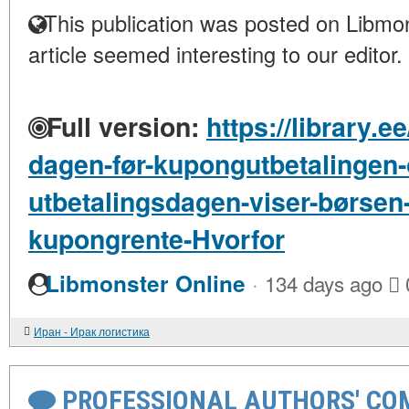
This publication was posted on Libmon
article seemed interesting to our editor.
Full version:
https://library.e
dagen-før-kupongutbetalingen-
utbetalingsdagen-viser-børsen-o
kupongrente-Hvorfor
·
Libmonster Online
134 days ago
Иран - Ирак логистика
PROFESSIONAL AUTHORS' CO