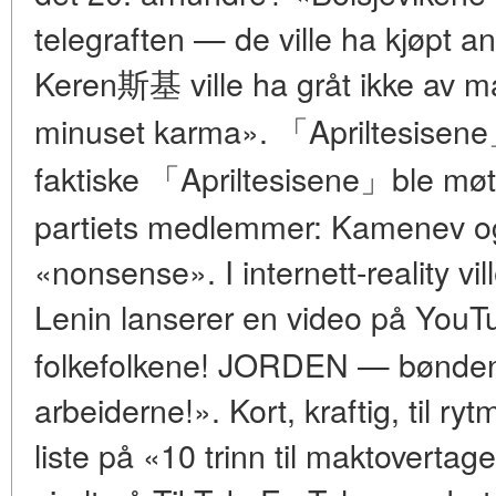
telegraften — de ville ha kjøpt 
Keren斯基 ville ha gråt ikke av m
minuset karma». 「Apriltesise
faktiske 「Apriltesisene」ble møt
partiets medlemmer: Kamenev o
«nonsense». I internett-reality vi
Lenin lanserer en video på Y
folkefolkene! JORDEN — bønd
arbeiderne!». Kort, kraftig, til r
liste på «10 trinn til maktovertage