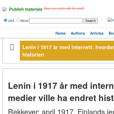
Share your works with the world!
Publish materials
USA
World
Home
Authors
Articles
Bo
Lenin i 1917 år med internett: hvordan
historien
Lenin i 1917 år med intern
medier ville ha endret his
Rekkever: april 1917. Finlands j