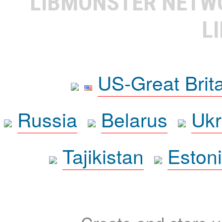
LIBMONSTER NET
L
US-Great Brit
Russia
Belarus
Ukr
Tajikistan
Eston