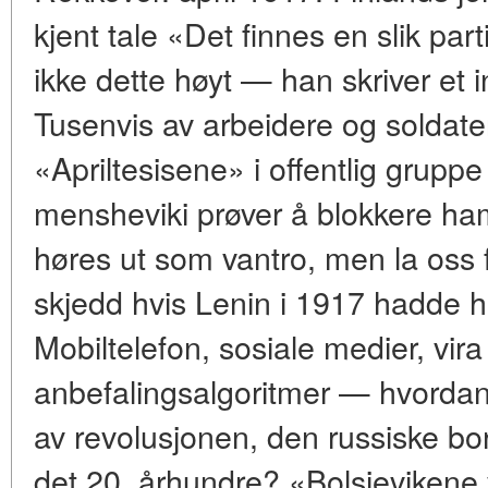
kjent tale «Det finnes en slik parti
ikke dette høyt — han skriver et 
Tusenvis av arbeidere og soldater 
«Apriltesisene» i offentlig gru
mensheviki prøver å blokkere ha
høres ut som vantro, men la oss fo
skjedd hvis Lenin i 1917 hadde h
Mobiltelefon, sosiale medier, vir
anbefalingsalgoritmer — hvordan 
av revolusjonen, den russiske bo
det 20. århundre? «Bolsjevikene vi