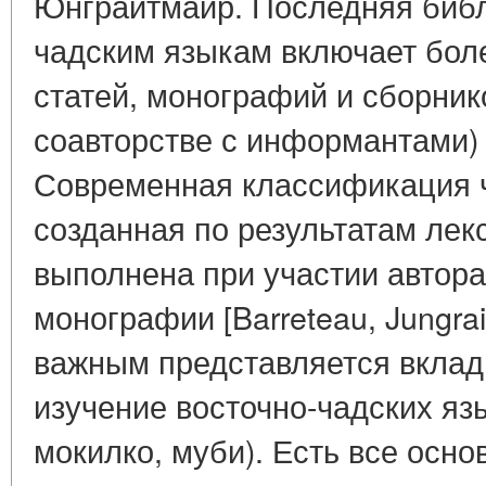
Юнграйтмайр. Последняя биб
чадским языкам включает бол
статей, монографий и сборнико
соавторстве с информантами) 
Современная классификация ч
созданная по результатам лек
выполнена при участии автор
монографии [Barreteau, Jungra
важным представляется вклад
изучение восточно-чадских язы
мокилко, муби). Есть все осно