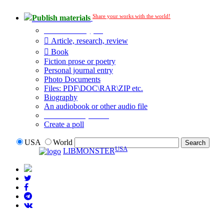
Share your works with the world!
Publish materials
Publication type?
Article, research, review
Book
Fiction prose or poetry
Personal journal entry
Photo Documents
Files: PDF\DOC\RAR\ZIP etc.
Biography
An audiobook or other audio file
Additional options:
Create a poll
USA
World
USA
LIBMONSTER