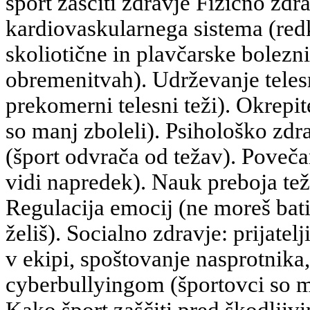
šport zaščiti zdravje Fizično zdr
kardiovaskularnega sistema (redk
skoliotične in plavčarske bolezni
obremenitvah). Udrževanje telesn
prekomerni telesni teži). Okrepi
so manj zboleli). Psihološko zdr
(šport odvrača od težav). Poveč
vidi napredek). Nauk preboja tež
Regulacija emocij (ne moreš bati 
želiš). Socialno zdravje: prijatelj
v ekipi, spoštovanje nasprotnika,
cyberbullyingom (športovci so ma
Kako šport zaščiti pred škodljiv