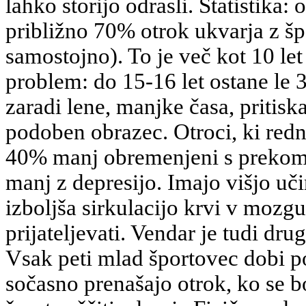
lahko storijo odrasli. Statistika: 
približno 70% otrok ukvarja z šp
samostojno). To je več kot 10 le
problem: do 15-16 let ostane le
zaradi lene, manjke časa, pritiska
podoben obrazec. Otroci, ki redn
40% manj obremenjeni s prekome
manj z depresijo. Imajo višjo uči
izboljša sirkulacijo krvi v mozgu
prijateljevati. Vendar je tudi dr
Vsak peti mlad športovec dobi po
sočasno prenašajo otrok, ko se b