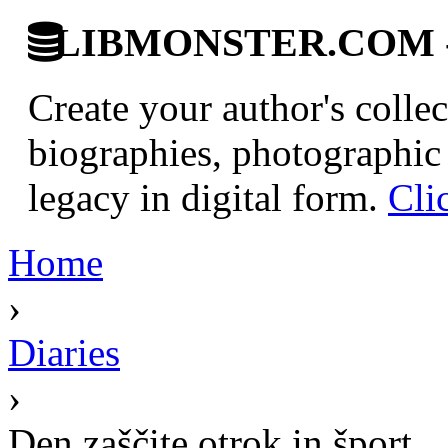
LIBMONSTER.COM - U.
Create your author's collec
biographies, photographic 
legacy in digital form.
Cli
Home
›
Diaries
›
Den zaščite otrok in šport