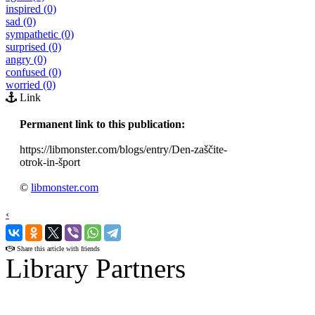
inspired (0)
sad (0)
sympathetic (0)
surprised (0)
angry (0)
confused (0)
worried (0)
Link
Permanent link to this publication:
https://libmonster.com/blogs/entry/Den-zaščite-
otrok-in-šport
©
libmonster.com
‹
›
Share this article with friends
Library Partners