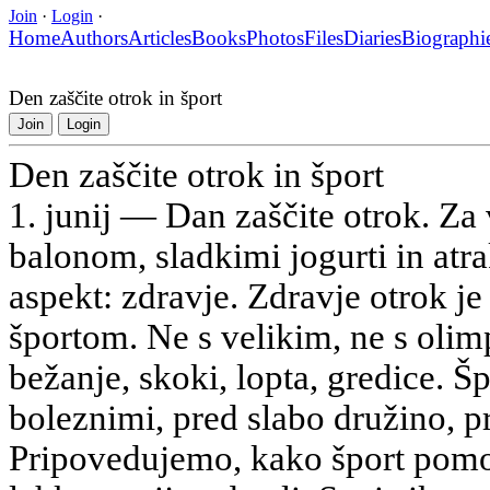
Join
·
Login
·
Home
Authors
Articles
Books
Photos
Files
Diaries
Biographi
Den zaščite otrok in šport
Join
Login
Den zaščite otrok in šport
1. junij — Dan zaščite otrok. Za 
balonom, sladkimi jogurti in atra
aspekt: zdravje. Zdravje otrok j
športom. Ne s velikim, ne s oli
bežanje, skoki, lopta, gredice. Šp
boleznimi, pred slabo družino, p
Pripovedujemo, kako šport pomoča