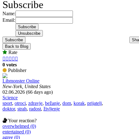
Subscribe
Name:
Email:
Subscribe
Sha
Back to Blog
Rate





0 votes
Publisher
Libmonster Online
New-York, United States
02.06.2026 (66 days ago)
Science
sport
,
otroci
,
zdravje
,
bežanje
,
dom
,
korak
,
prijatelj
,
doktor
,
strah
,
radost
,
življenje
Your reaction?
overwhelmed (0)
entertained (0)
agree (0)