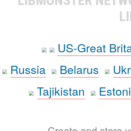
LIBMONSTER NET
L
US-Great Brit
Russia
Belarus
Ukr
Tajikistan
Eston
Create and store yo