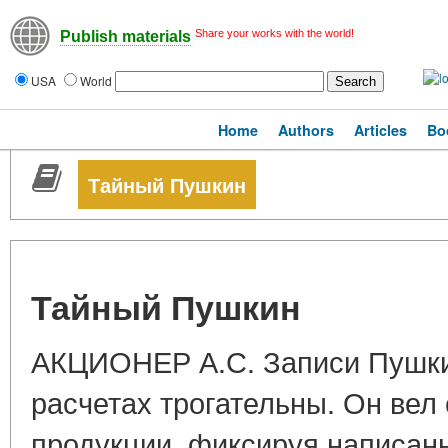
Share your works with the world!
Publish materials
USA
World
Home
Authors
Articles
Bo
Тайный Пушкин
Тайный Пушкин
АКЦИОНЕР А.С. Записи Пушки
расчетах трогательны. Он вел 
продукции, фиксируя написанн