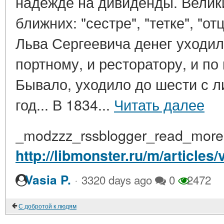
надежде на дивиденды. Велик
ближних: "сестре", "тетке", "от
Льва Сергеевича денег уходил
портному, и ресторатору, и по
Бывало, уходило до шести с 
год... В 1834...
Читать далее
_modzzz_rssblogger_read_more
http://libmonster.ru/m/articl
·
Vasia P.
3320 days ago
0
2472
С добротой к людям