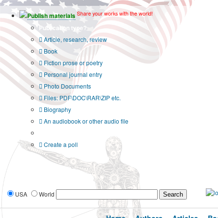
Share your works with the world!
Publish materials
Publication type?
Article, research, review
Book
Fiction prose or poetry
Personal journal entry
Photo Documents
Files: PDF\DOC\RAR\ZIP etc.
Biography
An audiobook or other audio file
Additional options:
Create a poll
USA
World