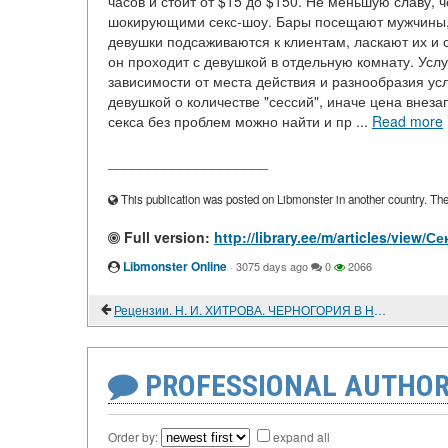
часов и стоит от $15 до $150. Не меньшую славу, 
шокирующими секс-шоу. Бары посещают мужчины,
девушки подсаживаются к клиентам, ласкают их и 
он проходит с девушкой в отдельную комнату. Усл
зависимости от места действия и разнообразия усл
девушкой о количестве "сессий", иначе цена внеза
секса без проблем можно найти и пр ...
Read more
____________________
This publication was posted on Libmonster in another country. The a
Full version:
http://library.ee/m/articles/vie
Libmonster Online
·
3075 days ago
0
2066
Рецензии. Н. И. ХИТРОВА. ЧЕРНОГОРИЯ В НАЦИОНАЛЬНО-ОСВОБОДИТЕЛЬНОМ ДВИЖЕНИИ НА БАЛКАНАХ И РУССКО-ЧЕРНОГОРСКИЕ ОТНОШЕНИЯ В 50-70-Х ГОДАХ XIX ВЕКА
PROFESSIONAL AUTHOR
Order by:
expand all