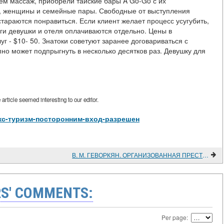
чем массаж, приобрели тайские бары A Go-Go с их
 женщины и семейные пары. Свободные от выступления
стараются понравиться. Если клиент желает процесс усугубить,
уги девушки и отеля оплачиваются отдельно. Цены в
уг - $10- 50. Знатоки советуют заранее договариваться с
пно может подпрыгнуть в несколько десятков раз. Девушку для
rticle seemed interesting to our editor.
w/Секс-туризм-посторонним-вход-разрешен
В. М. ГЕВОРКЯН. ОРГАНИЗОВАННАЯ ПРЕСТУПНОСТЬ В США; И. А. ГЕЕВСКИЙ. МАФИЯ. ЦРУ. УОТЕРГЕЙТ. ОЧЕРКИ ОБ ОРГАНИЗОВАННОЙ ПРЕСТУПНОСТИ И ПОЛИТИЧЕСКИХ НРАВАХ В США
S' COMMENTS:
Per page: