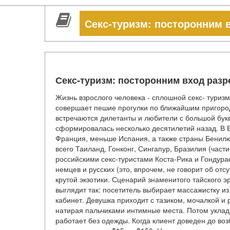
Секс-туризм: посторонним 
Секс-туризм: посторонним вход раз
Жизнь взрослого человека - сплошной секс- туризм.
совершает пешие прогулки по ближайшим пригорода
встречаются дилетанты и любители с большой букв
сформировалась несколько десятилетий назад. В 
Франция, меньше Испания, а также страны Бенилю
всего Таиланд, Гонконг, Сингапур, Бразилия (част
российскими секс-туристами Коста-Рика и Гондура
немцев и русских (это, впрочем, не говорит об отс
крутой экзотики. Сценарий знаменитого тайского 
выглядит так: посетитель выбирает массажистку и
кабинет. Девушка приходит с тазиком, мочалкой и
натирая пальчиками интимные места. Потом уклад
работает без одежды. Когда клиент доведен до во