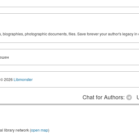
ks, biographies, photographic documents, files. Save forever your author's legacy in 
решен
© 2026
Libmonster
Chat for Authors:
U
 library network (
open map
)