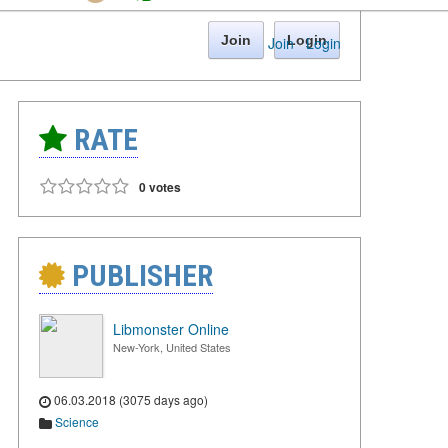
Join
Login
Join
·
Login
RATE
0 votes
PUBLISHER
Libmonster Online
New-York, United States
06.03.2018 (3075 days ago)
Science