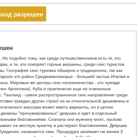
вход разрешен
решен
 Но подобно тому, как среди путешественников есть те, кто
м, и те, кто покоряет горные вершины, среди секс-туристов
ы. География секс-туризма обширна и традиционна, так как
Европе это район Средиземноморья - большей частью Италия и
кса. Мировые же центры секс-паломничества - это прежде
ично Аргентина), Куба и практически еще не освоенные
с. Таиланд - самое распространенное секс-направление среди
утствии граждан других стран) из-за относительной дешевизны и
эротического массажа может иметь варианты, но в целом
з дюжины "пронумерованных" девушек и идет в отдельный
 разными благовониями. Сначала она мужчину моет, ласково
ывает на жесткую кушетку и растирает благовониями. Девушка
збуждения, начинается секс. Процедура занимает не менее 2