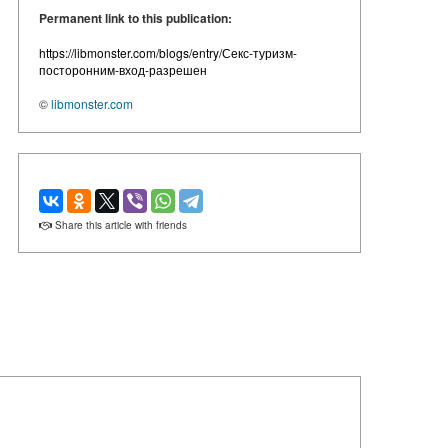
Permanent link to this publication:
https://libmonster.com/blogs/entry/Секс-туризм-
посторонним-вход-разрешен
©
libmonster.com
Share this article with friends