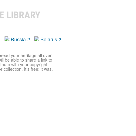
E LIBRARY
a
Russia-2
Belarus-2
pread your heritage all over
ll be able to share a link to
t them with your copyright
ollection. It's free: it was,