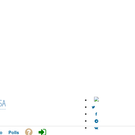
SA
o
Polls