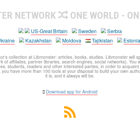
TER NETWORK
ONE WORLD - ON
US-Great Britain
Sweden
Serbia
kraine
Kazakhstan
Moldova
Tajikistan
Estoni
r's collection at Libmonster: articles, books, studies. Libmonster will s
 of affiliates, partner libraries, search engines, social networks). You wi
ues, students, readers and other interested parties, in order to acquain
 you have more than 100 tools at your disposal to build your own author c
it is, and it always will be.
Download app for Android