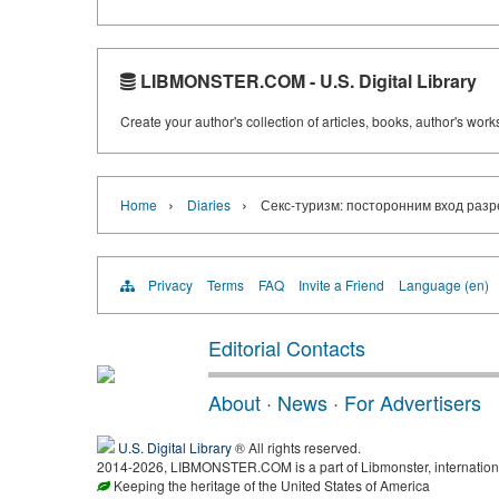
LIBMONSTER.COM - U.S. Digital Library
Create your author's collection of articles, books, author's wor
›
›
Home
Diaries
Секс-туризм: посторонним вход раз
Privacy
Terms
FAQ
Invite a Friend
Language (en)
Editorial Contacts
About
·
News
·
For Advertisers
U.S. Digital Library
® All rights reserved.
2014-2026, LIBMONSTER.COM is a part of Libmonster, international
Keeping the heritage of the United States of America