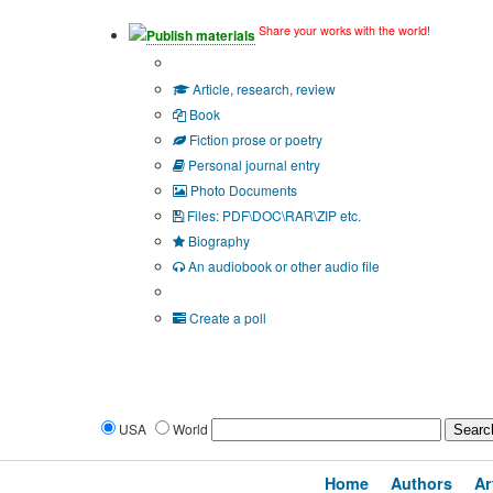
Share your works with the world!
Publish materials
Publication type?
Article, research, review
Book
Fiction prose or poetry
Personal journal entry
Photo Documents
Files: PDF\DOC\RAR\ZIP etc.
Biography
An audiobook or other audio file
Additional options:
Create a poll
USA
World
Home
Authors
Ar