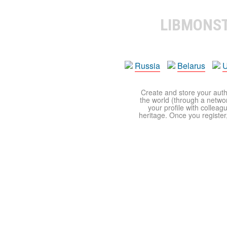
LIBMONS
Russia
Belarus
U
Create and store your autho
the world (through a network
your profile with colleag
heritage. Once you register,