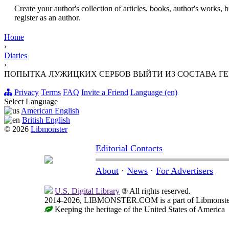
Create your author's collection of articles, books, author's works,
register as an author.
Home
›
Diaries
›
ПОПЫТКА ЛУЖИЦКИХ СЕРБОВ ВЫЙТИ ИЗ СОСТАВА ГЕРМ
Privacy
Terms
FAQ
Invite a Friend
Language (en)
Select Language
American English
British English
© 2026
Libmonster
Editorial Contacts
About
·
News
·
For Advertisers
U.S. Digital Library
® All rights reserved.
2014-2026, LIBMONSTER.COM is a part of Libmonster, i
Keeping the heritage of the United States of America