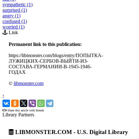
sympathetic (1)
surprised (1)
angry (1)
confused (1)
worried (1)
Link
Permanent link to this publication:
https://libmonster.com/blogs/entry/ПОПЫТКА-
ЛУЖИЦКИХ-СЕРБОВ-ВЫЙТИ-ИЗ-
СОСТАВА-ГЕРМАНИИ-В-1945-1946-
ГОДАХ
©
libmonster.com
‹
›
Share this article with friends
Library Partners
LIBMONSTER.COM - U.S. Digital Library