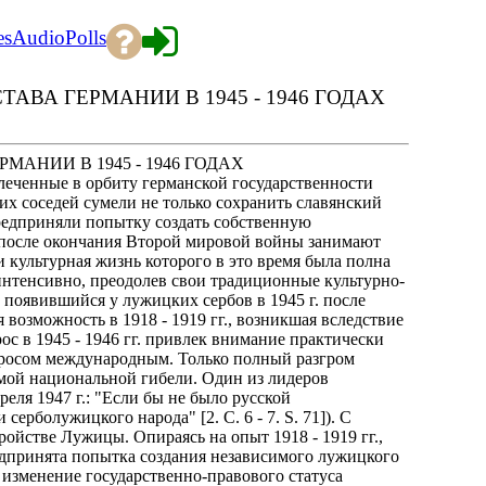
es
Audio
Polls
ВА ГЕРМАНИИ В 1945 - 1946 ГОДАХ
АНИИ В 1945 - 1946 ГОДАХ
леченные в орбиту германской государственности
ких соседей сумели не только сохранить славянский
предприняли попытку создать собственную
ы после окончания Второй мировой войны занимают
и культурная жизнь которого в это время была полна
интенсивно, преодолев свои традиционные культурно-
 появившийся у лужицких сербов в 1945 г. после
возможность в 1918 - 1919 гг., возникшая вследствие
 в 1945 - 1946 гг. привлек внимание практически
опросом международным. Только полный разгром
мой национальной гибели. Один из лидеров
еля 1947 г.: "Если бы не было русской
ерболужицкого народа" [2. C. 6 - 7. S. 71]). С
ойстве Лужицы. Опираясь на опыт 1918 - 1919 гг.,
едпринята попытка создания независимого лужицкого
 изменение государственно-правового статуса