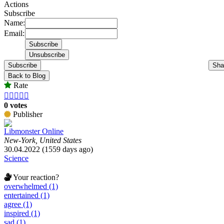
Actions
Subscribe
Name:
Email:
Subscribe
Sha
Back to Blog
Rate





0 votes
Publisher
Libmonster Online
New-York, United States
30.04.2022 (1559 days ago)
Science
Your reaction?
overwhelmed (1)
entertained (1)
agree (1)
inspired (1)
sad (1)