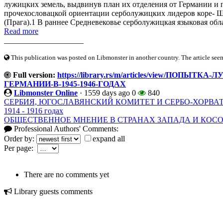
лужицких земель, выдвинув план их отделения от Германии и
прочехословацкой ориентации серболужицких лидеров коре- Ш
(Прага).1 В раннее Средневековье серболужицкая языковая обла
Read more
____________________
This publication was posted on Libmonster in another country. The article seeme
Full version:
https://library.rs/m/articles/view/ПОП
ГЕРМАНИИ-В-1945-1946-ГОДАХ
Libmonster Online
·
1559 days ago
0
840
СЕРБИЯ, ЮГОСЛАВЯНСКИЙ КОМИТЕТ И СЕРБО-ХОРВА
1914 - 1916 годах
ОБЩЕСТВЕННОЕ МНЕНИЕ В СТРАНАХ ЗАПАДА И КОС
Professional Authors' Comments:
Order by:
expand all
Per page:
There are no comments yet
Library guests comments