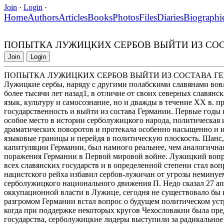
Join
·
Login
·
Home
Authors
Articles
Books
Photos
Files
Diaries
Biographi
ПОПЫТКА ЛУЖИЦКИХ СЕРБОВ ВЫЙТИ ИЗ СОСТА
Join
Login
ПОПЫТКА ЛУЖИЦКИХ СЕРБОВ ВЫЙТИ ИЗ СОСТАВА ГЕРМ
Лужицкие сербы, наряду с другими полабскими славянами вов
более тысячи лет назад1, в отличие от своих северных славянс
язык, культуру и самосознание, но и дважды в течение XX в. 
государственность и выйти из состава Германии. Первые год
особое место в истории серболужицкого народа, политическая 
драматических поворотов и протекала особенно насыщенно и 
языковые границы и перейдя в политическую плоскость. Шанс,
капитуляции Германии, был намного реальнее, чем аналогичная 
поражения Германии в Первой мировой войне. Лужицкий вопрос
всех славянских государств и в определенной степени стал в
нацистского рейха избавил сербов-лужичан от угрозы неминуе
серболужицкого национального движения П. Недо сказал 27 апр
оккупационной власти в Лужице, сегодня не существовало бы и с
разгромом Германии встал вопрос о будущем политическом устр
когда при поддержке некоторых кругов Чехословакии была пр
государства, серболужицкие лидеры выступили за радикальное