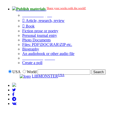
Share your works with the world!
Publish materials
Publication type?
Article, research, review
Book
Fiction prose or poetry
Personal journal entry
Photo Documents
Files: PDF\DOC\RAR\ZIP etc.
Biography
An audiobook or other audio file
Additional options:
Create a poll
USA
World
USA
LIBMONSTER