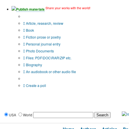
Share your works with the world!
Publish materials
Publication type?
Article, research, review
Book
Fiction prose or poetry
Personal journal entry
Photo Documents
Files: PDF\DOC\RAR\ZIP etc.
Biography
An audiobook or other audio file
Additional options:
Create a poll
USA
World