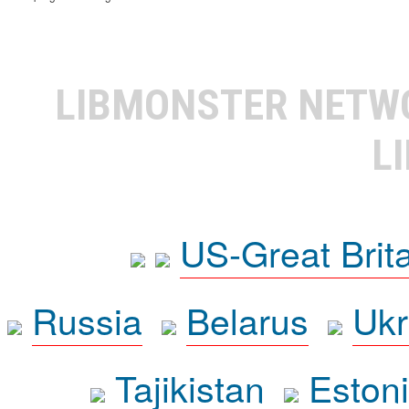
LIBMONSTER NET
L
US-Great Brit
Russia
Belarus
Ukr
Tajikistan
Eston