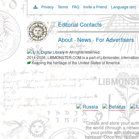
Privacy
Terms
FAQ
Invite a Friend
Language (en)
Editorial Contacts
About
·
News
·
For Advertisers
U.S. Digital Library
® All rights reserved.
2014-2026, LIBMONSTER.COM is a part of Libmonster, international
Keeping the heritage of the United States of America
LIBMONS
Russia
Belarus
U
Create and store your autho
the world (through a network
your profile with colleag
heritage. Once you register,