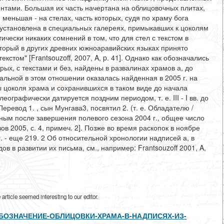
тами. Большая их часть начертана на облицовочных плитах,
меньшая - на стелах, часть которых, судя по храму бога
ла установлена в специальных галереях, примыкавших к цоколям
тически никаких сомнений в том, что для стел с текстом в
торый в других древних южноаравийских языках принято
екстом" [Frantsouzoff, 2007, A, p. 41]. Однако как обозначались
рых, с текстами и без, найдены в развалинах храмов а, до
альной в этом отношении оказалась найденная в 2005 г. на
 цоколя храма и сохранившихся в таком виде до начала
алеографически датируется поздним периодом, т. е. III - I вв. до
 Перевод 1. , сын Мунгава3, посвятил 2. (т. е. Обладателю /
ным после завершения полевого сезона 2004 г., общее число
в 2005, с. 4, примеч. 2]. Позже во время раскопок в ноябре
 г. - еще 219. 2 Об относительной хронологии надписей а, в
в в развитии их письма, см., например: Frantsouzoff 2001, A,
rticle seemed interesting to our editor.
/view/ОБОЗНАЧЕНИЕ-ОБЛИЦОВКИ-ХРАМА-В-НАДПИСЯХ-ИЗ-