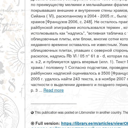
по преимуществу мелкими и мельчайшими фрагмен
покрывавших внешние и внутренние стены храмов, 
Сийана ( VI), раскопанному в 2004 - 2005 гг., бы
храмов [Французов 2006, с. 248]. Не осталось прак
райбунской эпиграфике использовался термин , ко
истолковывать как "надпись", "вотивная табличка с т
облицовочные плиты, или блоки, многие сотни кото
недавнего времени оставалось не известным. Уник
облицовочных плитах, упавших с северной стороны
раскопок, надпись Rb VI / 05 n° 61 a - d, которая п
н. э.2, и публикуется здесь впервые (илл. 1). Текст
храма / половину 1 Согласно подсчетам, проведен
райбунских надписей оценивалось в 3500 [Французо
2005 г. удалось найти 243 текста, а в ноябре 2007
частности о выделении древнего и позднего периодо
p. 3 ...
Read more
____________________
This publication was posted on Libmonster in another country. The a
Full version:
https://library.ee/m/articles