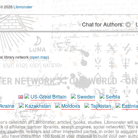
© 2026
Libmonster
Chat for Authors:
U
 library network (
open map
)
TER NETWORK
ONE WORLD - ON
US-Great Britain
Sweden
Serbia
kraine
Kazakhstan
Moldova
Tajikistan
Estoni
r's collection at Libmonster: articles, books, studies. Libmonster will s
 of affiliates, partner libraries, search engines, social networks). You wi
ues, students, readers and other interested parties, in order to acquain
 you have more than 100 tools at your disposal to build your own author c