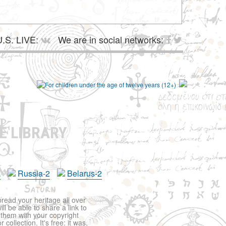
.S. LIVE:
We are in social networks:
E LIBRARY
a
Russia-2
Belarus-2
pread your heritage all over
ll be able to share a link to
t them with your copyright
ollection. It's free: it was,