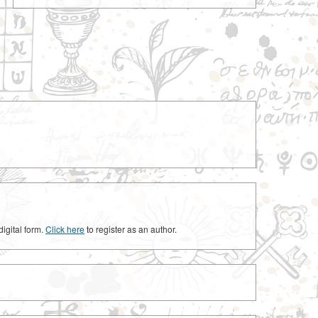
digital form.
Click here
to register as an author.