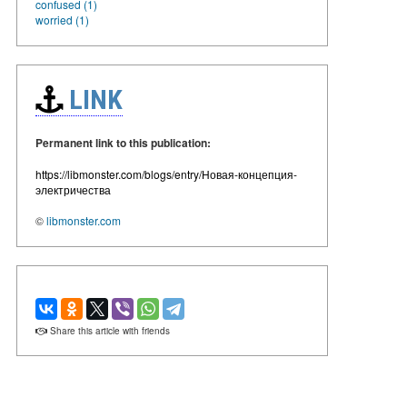
confused (1)
worried (1)
LINK
Permanent link to this publication:
https://libmonster.com/blogs/entry/Новая-концепция-
электричества
©
libmonster.com
Share this article with friends