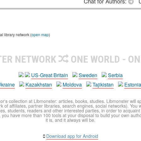
Chat for Authors:
U
 library network (
open map
)
TER NETWORK
ONE WORLD - ON
US-Great Britain
Sweden
Serbia
kraine
Kazakhstan
Moldova
Tajikistan
Estoni
r's collection at Libmonster: articles, books, studies. Libmonster will s
 of affiliates, partner libraries, search engines, social networks). You wi
ues, students, readers and other interested parties, in order to acquain
 you have more than 100 tools at your disposal to build your own author c
it is, and it always will be.
Download app for Android