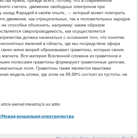
ства нужна, прежде всего, потому, что в современной
нято считать движение свободных электронов при
му назад Фарадей в своём опыте, – который может повторить
это движение, как отрицательных, так и положительных зарядов.
 не способна объяснить, например: каким образом
ществляется сверхпроводимость, как осуществляется
ричества должна начинаться с осознания того, что понятие
 непонятных явлений в область, где мы посредством эфира
своих мини вихрей образовывает гравитоны, которые своим
магнита. Вся материя Вселенной сложена из гравитонов и
ёнными полюсами гравитоны формируют гравитонные цепочки,
магнитные поля. Гравитоны также являются квантами
ная модель атома, где атом на 99,99% состоит из пустоты, не
rticle seemed interesting to our editor.
view/Новая-концепция-электричества