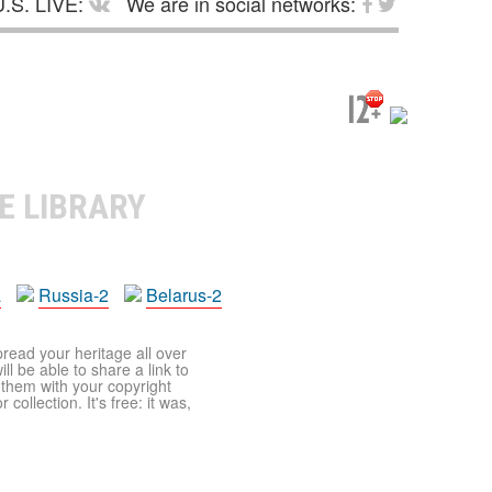
.S. LIVE:
We are in social networks:
E LIBRARY
a
Russia-2
Belarus-2
pread your heritage all over
ll be able to share a link to
t them with your copyright
ollection. It's free: it was,