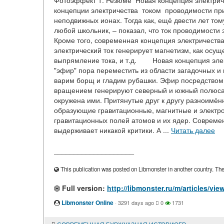
Фотоэффект 1. Резюме Новая концепция электриче
концепции электричества током проводимости при
неподвижных ионах. Тогда как, ещё двести лет то
любой школьник, – показал, что ток проводимости 
Кроме того, современная концепция электричества
электрический ток генерирует магнетизм, как осу
выпрямление тока, и т.д. Новая концепция элект
"эфир" пора переместить из области загадочных и
варим борщ и гладим рубашки. Эфир посредством 
вращением генерируют северный и южный полюса 
окружена ими. Притянутые друг к другу разноим
образующие гравитационные, магнитные и электро
гравитационных полей атомов и их ядер. Современ
выдерживает никакой критики. А ...
Читать далее
____________________
This publication was posted on Libmonster in another country. The a
Full version:
http://libmonster.ru/m/articles/
Libmonster Online
·
3291 days ago
0
1731