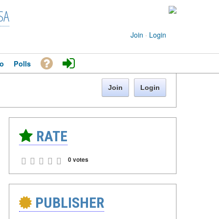
SA
Join
·
Login
o
Polls
Join
Login
RATE
0 votes
PUBLISHER