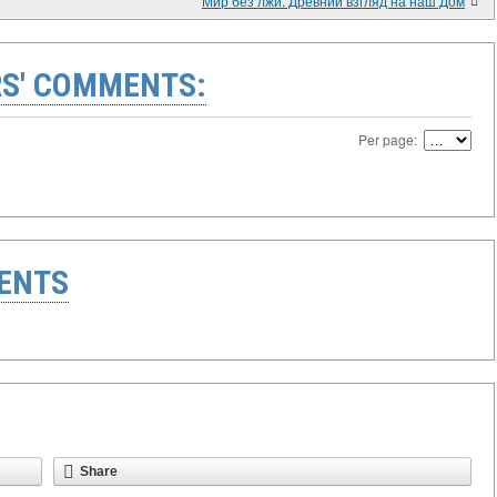
Мир без лжи. Древний взгляд на наш Дом
S' COMMENTS:
Per page:
ENTS
Share