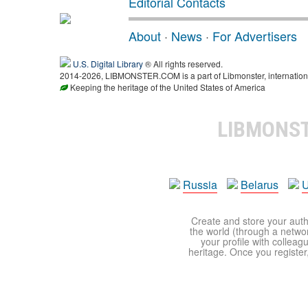
Editorial Contacts
About
·
News
·
For Advertisers
U.S. Digital Library
® All rights reserved.
2014-2026, LIBMONSTER.COM is a part of Libmonster, international
Keeping the heritage of the United States of America
LIBMONS
Russia
Belarus
U
Create and store your autho
the world (through a network
your profile with colleag
heritage. Once you register,