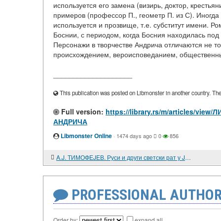
используется его замена (визирь, доктор, крестья
примеров (профессор П., геометр П. из С). Иногд
используется и прозвище, т.е. субститут имени. Р
Боснии, с периодом, когда Босния находилась под 
Персонажи в творчестве Андрича отличаются не т
происхождением, вероисповеданием, общественны
____________________
This publication was posted on Libmonster in another country. The a
Full version:
https://library.rs/m/articles/
АНДРИЧА
Libmonster Online
·
1474 days ago
0
856
A.J. ТИМОФЕJЕВ. Руси и други светски рат у Jугославиjи: утицаj СССР-а и руских емиграната на догаhаjе у Jугославиjи 1941-1945
PROFESSIONAL AUTHOR
Order by:
expand all