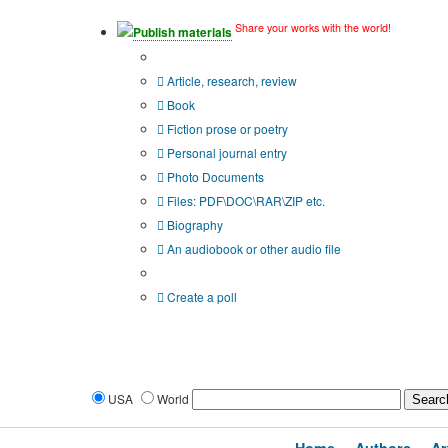
Share your works with the world!
Publish materials
Publication type?
Article, research, review
Book
Fiction prose or poetry
Personal journal entry
Photo Documents
Files: PDF\DOC\RAR\ZIP etc.
Biography
An audiobook or other audio file
Additional options:
Create a poll
USA
World