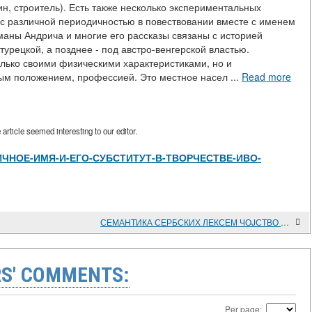
нин, строитель). Есть также несколько экспериментальных
а с различной периодичностью в повествовании вместе с именем
оманы Андрича и многие его рассказы связаны с историей
турецкой, а позднее - под австро-венгерской властью.
олько своими физическими характеристиками, но и
м положением, профессией. Это местное насел ...
Read more
rticle seemed interesting to our editor.
view/ЛИЧНОЕ-ИМЯ-И-ЕГО-СУБСТИТУТ-В-ТВОРЧЕСТВЕ-ИВО-
СЕМАНТИКА СЕРБСКИХ ЛЕКСЕМ ЧОJСТВО И JУНАШТВО
S' COMMENTS:
Per page: