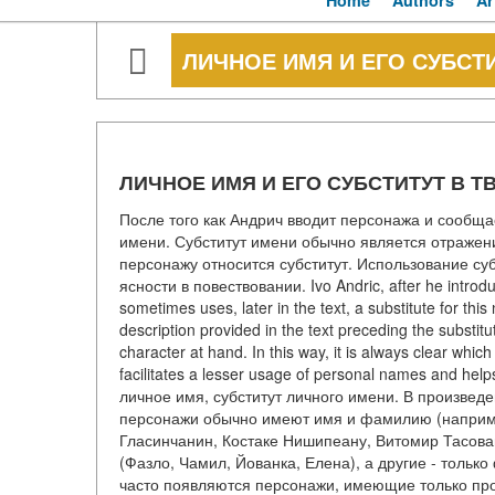
Home
Authors
Ar
ЛИЧНОЕ ИМЯ И ЕГО СУБСТ
ЛИЧНОЕ ИМЯ И ЕГО СУБСТИТУТ В 
После того как Андрич вводит персонажа и сообщае
имени. Субститут имени обычно является отражени
персонажу относится субститут. Использование су
ясности в повествовании. Ivo Andric, after he introd
sometimes uses, later in the text, a substitute for thi
description provided in the text preceding the substitu
character at hand. In this way, it is always clear which
facilitates a lesser usage of personal names and he
личное имя, субститут личного имени. В произвед
персонажи обычно имеют имя и фамилию (наприме
Гласинчанин, Костаке Нишипеану, Витомир Тасова
(Фазло, Чамил, Йованка, Елена), а другие - толь
часто появляются персонажи, имеющие только проз