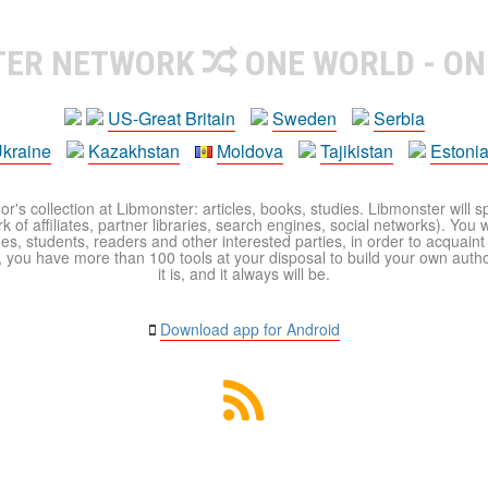
TER NETWORK
ONE WORLD - ON
US-Great Britain
Sweden
Serbia
kraine
Kazakhstan
Moldova
Tajikistan
Estoni
r's collection at Libmonster: articles, books, studies. Libmonster will s
 of affiliates, partner libraries, search engines, social networks). You wi
ues, students, readers and other interested parties, in order to acquain
 you have more than 100 tools at your disposal to build your own author c
it is, and it always will be.
Download app for Android