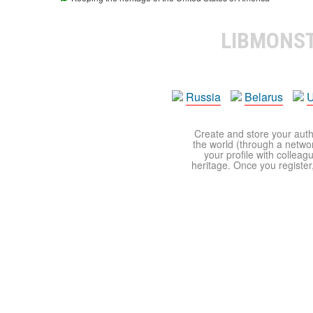
LIBMONS
Russia
Belarus
U
Create and store your autho
the world (through a network
your profile with colleag
heritage. Once you register,