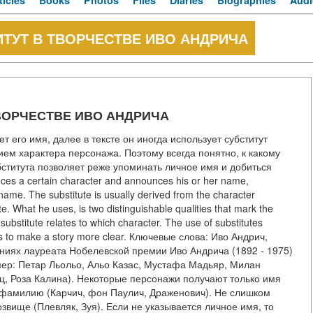
ticles
Books
Photos
Files
Diaries
Biographies
Audi
ИТУТ В ТВОРЧЕСТВЕ ИВО АНДРИЧА
ТВОРЧЕСТВЕ ИВО АНДРИЧА
т его имя, далее в тексте он иногда использует субститут
ем характера персонажа. Поэтому всегда понятно, к какому
бститута позволяет реже упоминать личное имя и добиться
uces a certain character and announces his or her name,
s name. The substitute is usually derived from the character
te. What he uses, is two distinguishable qualities that mark the
 substitute relates to which character. The use of substitutes
lps to make a story more clear. Ключевые слова: Иво Андрич,
ениях лауреата Нобелевской премии Иво Андрича (1892 - 1975)
р: Петар Льольо, Альо Казас, Мустафа Мадьяр, Милан
ц, Роза Калина). Некоторые персонажи получают только имя
ко фамилию (Карчич, фон Паулич, Драженович). Не слишком
вище (Плевляк, Зуя). Если не указывается личное имя, то