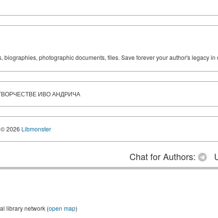
ks, biographies, photographic documents, files. Save forever your author's legacy in 
 ТВОРЧЕСТВЕ ИВО АНДРИЧА
© 2026
Libmonster
Chat for Authors:
U
 library network (
open map
)