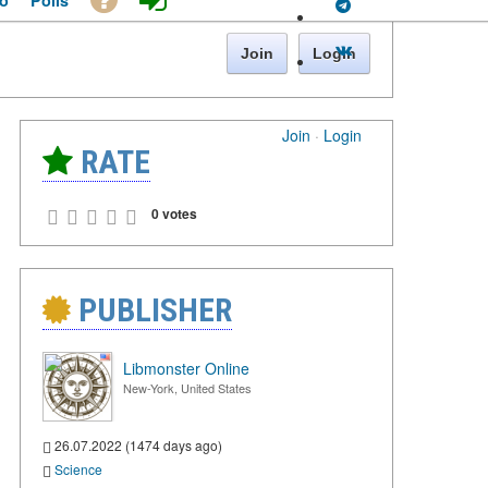
o
Polls
Join
Login
Join
·
Login
RATE
0 votes
PUBLISHER
Libmonster Online
New-York, United States
26.07.2022 (1474 days ago)
Science