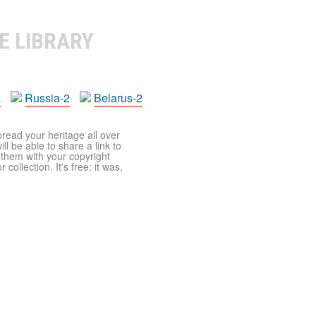
E LIBRARY
a
Russia-2
Belarus-2
pread your heritage all over
ll be able to share a link to
t them with your copyright
ollection. It's free: it was,