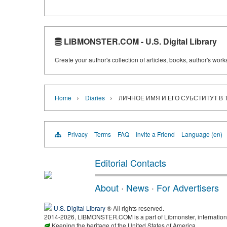
LIBMONSTER.COM - U.S. Digital Library
Create your author's collection of articles, books, author's wor
›
›
Home
Diaries
ЛИЧНОЕ ИМЯ И ЕГО СУБСТИТУТ В
Privacy
Terms
FAQ
Invite a Friend
Language (en)
Editorial Contacts
About
·
News
·
For Advertisers
U.S. Digital Library
® All rights reserved.
2014-2026, LIBMONSTER.COM is a part of Libmonster, international
Keeping the heritage of the United States of America