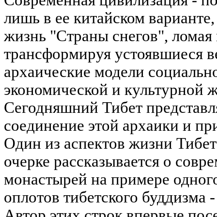
Современная цивилизация - по
лишь в ее китайском варианте,
жизнь "Страны снегов", ломая
трансформируя устоявшиеся в
архаические модели социально
экономической и культурной ж
Сегодняшний Тибет представл
соединение этой архаики и пр
Один из аспектов жизни Тибет
очерке рассказывается о совр
монастырей на примере одног
оплотов тибетского буддизма 
Автор этих строк впервые посе