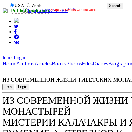
USA
World
USA
Share your works with the world!
LIBMONSTER
Publish materials
Join
·
Login
·
Home
Authors
Articles
Books
Photos
Files
Diaries
Biographi
ИЗ СОВРЕМЕННОЙ ЖИЗНИ ТИБЕТСКИХ МОНА
Join
Login
ИЗ СОВРЕМЕННОЙ ЖИЗНИ
МОНАСТЫРЕЙ
МИСТЕРИИ КАЛАЧАКРЫ И