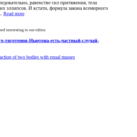
едовательно, равенстве сил притяжения, тела
их эллипсов. И кстати, формула закона всемирного
..
Read more
d interesting to our editor.
рного-тяготения-Ньютона-есть-частный-случай-
traction of two bodies with equal masses