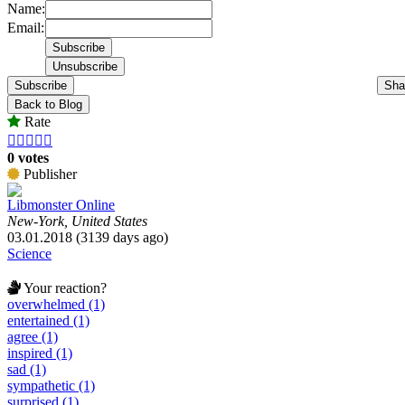
Name:
Email:
Subscribe
Sha
Back to Blog
Rate





0 votes
Publisher
Libmonster Online
New-York, United States
03.01.2018 (3139 days ago)
Science
Your reaction?
overwhelmed (1)
entertained (1)
agree (1)
inspired (1)
sad (1)
sympathetic (1)
surprised (1)