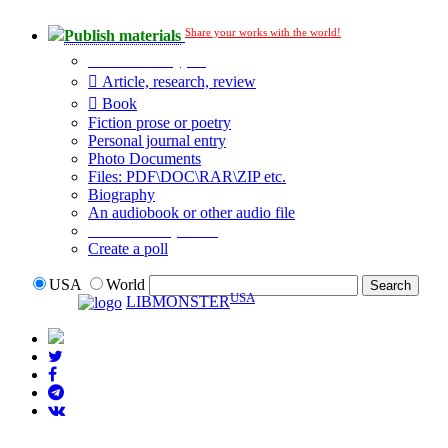
Share your works with the world!
Publish materials
Publication type?
Article, research, review
Book
Fiction prose or poetry
Personal journal entry
Photo Documents
Files: PDF\DOC\RAR\ZIP etc.
Biography
An audiobook or other audio file
Additional options:
Create a poll
USA
World
USA
LIBMONSTER