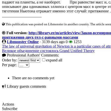
падают на планеты, а не наоборот. При равенстве масс и, сл
описывают два одинаковых эллипса с центром масс в центре эт
тяготения Ньютона отражает именно этот случай: притяжение .
____________________
This publication was posted on Libmonster in another country. The article seeme
Full version:
http://library.ee/m/articles/view/Закон-всеми
притяжения-двух-тел-с-равными-массами
Libmonster Online
·
3139 days ago
0
1253
The law of universal gravitation of Newton is a particular cases of at
Великое объединение состоялось Grand Unified Theory
Professional Authors' Comments:
Order by:
expand all
Per page:
There are no comments yet
Library guests comments
Actions
Subscribe