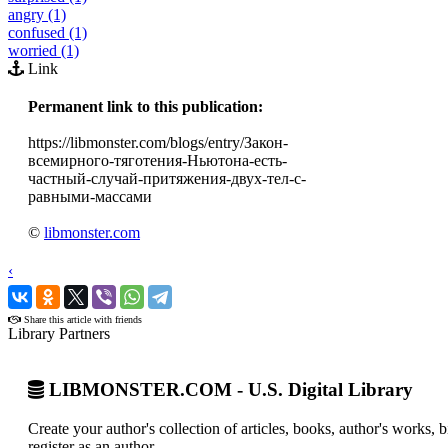
angry (1)
confused (1)
worried (1)
Link
Permanent link to this publication:
https://libmonster.com/blogs/entry/Закон-
всемирного-тяготения-Ньютона-есть-
частный-случай-притяжения-двух-тел-с-
равными-массами
©
libmonster.com
‹
›
Share this article with friends
Library Partners
LIBMONSTER.COM - U.S. Digital Library
Create your author's collection of articles, books, author's works,
register as an author.