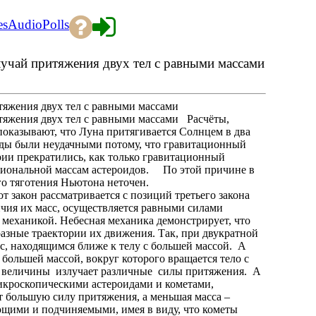
es
Audio
Polls
лучай притяжения двух тел с равными массами
тяжения двух тел с равными массами
тяжения двух тел с равными массами Расчёты,
показывают, что Луна притягивается Солнцем в два
оиды были неудачными потому, что гравитационный
рии прекратились, как только гравитационный
циональной массам астероидов. По этой причине в
он всемирного тяготения Ньютона неточен.
закон рассматривается с позиций третьего закона
личия их масс, осуществляется равными силами
 механикой. Небесная механика демонстрирует, что
азные траектории их движения. Так, при двукратной
с, находящимся ближе к телу с большей массой. А
 большей массой, вокруг которого вращается тело с
й величины излучает различные силы притяжения. А
икроскопическими астероидами и кометами,
т большую силу притяжения, а меньшая масса –
щими и подчиняемыми, имея в виду, что кометы