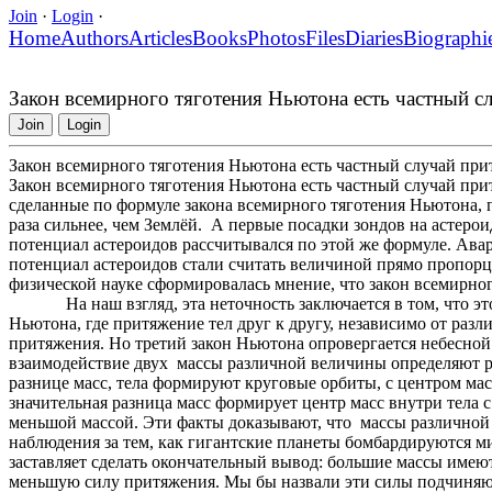
Join
·
Login
·
Home
Authors
Articles
Books
Photos
Files
Diaries
Biographi
Закон всемирного тяготения Ньютона есть частный с
Join
Login
Закон всемирного тяготения Ньютона есть частный случай при
Закон всемирного тяготения Ньютона есть частный случай при
сделанные по формуле закона всемирного тяготения Ньютона, 
раза сильнее, чем Землёй. А первые посадки зондов на астер
потенциал астероидов рассчитывался по этой же формуле. Ава
потенциал астероидов стали считать величиной прямо пропор
физической науке сформировалась мнение, что зак
На наш взгляд, эта неточность заключается в том, что этот 
Ньютона, где притяжение тел друг к другу, независимо от раз
притяжения. Но третий закон Ньютона опровергается небесной
взаимодействие двух массы различной величины определяют р
разнице масс, тела формируют круговые орбиты, с центром мас
значительная разница масс формирует центр масс внутри тела с
меньшой массой. Эти факты доказывают, что массы различно
наблюдения за тем, как гигантские планеты бомбардируются м
заставляет сделать окончательный вывод: большие массы имею
меньшую силу притяжения. Мы бы назвали эти силы подчиняю