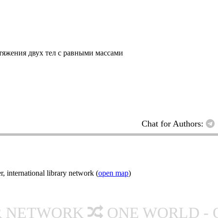
тяжения двух тел с равными массами
Chat for Authors:
nternational library network (
open map
)
R NETWORK
ONE WORLD - 