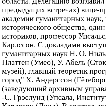
области. Делегацию возглавил 
предыдущих встречах) вице-п
академии гуманитарных наук,
исторического общества, оди
историков, профессор Упсальс
Карлссон. С докладами высту
гуманитарных наук Н. О. Ниль
Платтен (Умео), У. Абель (Ст
музей), главный теоретик пр
город" Х. Андерссон (Гётеборг
(заведующий архивным управ
-С. Грэслунд (Упсала, Институт
Карлссон (Лунд). В составе де