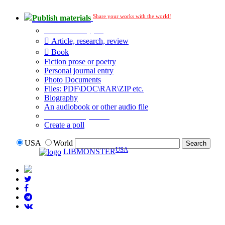
Share your works with the world!
Publish materials
Publication type?
Article, research, review
Book
Fiction prose or poetry
Personal journal entry
Photo Documents
Files: PDF\DOC\RAR\ZIP etc.
Biography
An audiobook or other audio file
Additional options:
Create a poll
USA
World
USA
LIBMONSTER