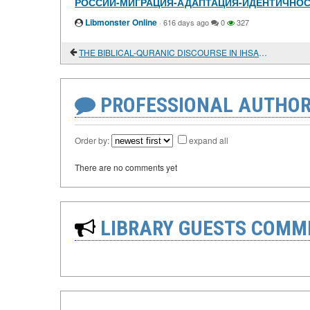
РОССИИ-МИГРАЦИЯ-АДАПТАЦИЯ-ИДЕНТИЧНО
Libmonster Online
·
616 days ago
0
327
THE BIBLICAL-QURANIC DISCOURSE IN IHSAN OKTAY ANAR'S NOVEL "THE SILENT ONES"
PROFESSIONAL AUTHOR
Order by:
expand all
There are no comments yet
LIBRARY GUESTS COMM