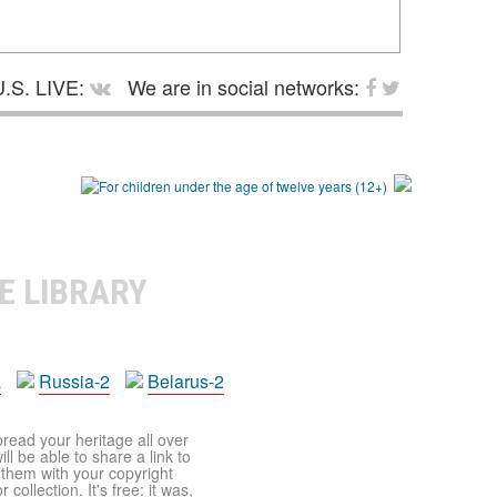
.S. LIVE:
We are in social networks:
E LIBRARY
a
Russia-2
Belarus-2
pread your heritage all over
ll be able to share a link to
t them with your copyright
ollection. It's free: it was,