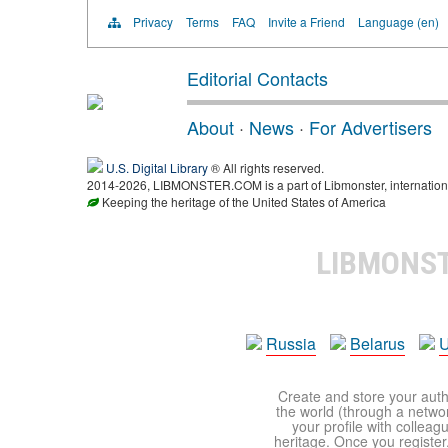
Privacy
Terms
FAQ
Invite a Friend
Language (en)
Editorial Contacts
About
·
News
·
For Advertisers
U.S. Digital Library
® All rights reserved.
2014-2026, LIBMONSTER.COM is a part of Libmonster, international
Keeping the heritage of the United States of America
LIBMONS
Russia
Belarus
U
Create and store your autho
the world (through a network
your profile with colleag
heritage. Once you register,