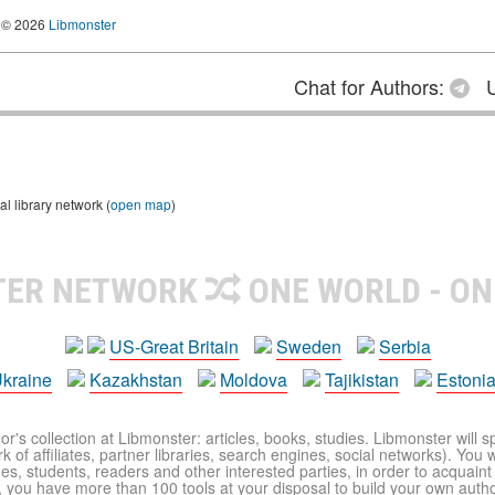
© 2026
Libmonster
Chat for Authors:
U
 library network (
open map
)
TER NETWORK
ONE WORLD - ON
US-Great Britain
Sweden
Serbia
kraine
Kazakhstan
Moldova
Tajikistan
Estoni
r's collection at Libmonster: articles, books, studies. Libmonster will s
 of affiliates, partner libraries, search engines, social networks). You wi
ues, students, readers and other interested parties, in order to acquain
 you have more than 100 tools at your disposal to build your own author c