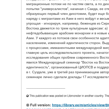
миграционные потоки не по частям света, а по ди
попытки "универсалистов", начиная с Саида, ее от
образующих первый член дихотомии, будет еще бо
наряду с мигрантами из Азии в него войдут и вес
упрощая - игнорируя, например, беженцев из Сири
Востока движется по трем культурным адресам: а) в
нефтедобывающие арабские монархии и в новые и
Азии. У каждого из потоков свои особенности ада
населением, изменений идентичности сторон. Выд
с процессами, имманентными международной мигра
главную цель исследовательского проекта, начатог
исследования общих проблем современного Восто
явился Международный семинар "Восток на Востоке
идентичность", организованный ЦИОПСВ и поддерж
в г. Суздале, уже в третий раз принимающем авт
семинаре лично сделали доклады 17 исследовател
____________________
This publication was posted on Libmonster in another country. The a
Full version:
https://library.ee/m/articles