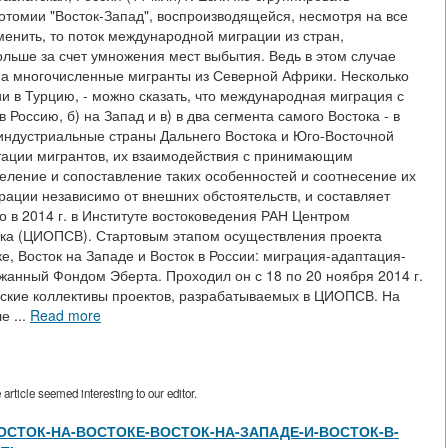
хотомии "Восток-Запад", воспроизводящейся, несмотря на все
менить, то поток международной миграции из стран,
льше за счет умножения мест выбытия. Ведь в этом случае
ьма многочисленные мигранты из Северной Африки. Несколько
и в Турцию, - можно сказать, что международная миграция с
 Россию, б) на Запад и в) в два сегмента самого Востока - в
ндустриальные страны Дальнего Востока и Юго-Восточной
птации мигрантов, их взаимодействия с принимающим
еление и сопоставление таких особенностей и соотнесение их
ции независимо от внешних обстоятельств, и составляет
о в 2014 г. в Институте востоковедения РАН Центром
ка (ЦИОПСВ). Стартовым этапом осуществления проекта
, Восток на Западе и Восток в России: миграция-адаптация-
анный Фондом Эберта. Проходил он с 18 по 20 ноября 2014 г.
орские коллективы проектов, разрабатываемых в ЦИОПСВ. На
е ...
Read more
rticle seemed interesting to our editor.
/view/ВОСТОК-НА-ВОСТОКЕ-ВОСТОК-НА-ЗАПАДЕ-И-ВОСТОК-В-