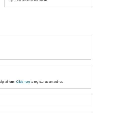
Share this article with friends
digital form.
Click here
to register as an author.