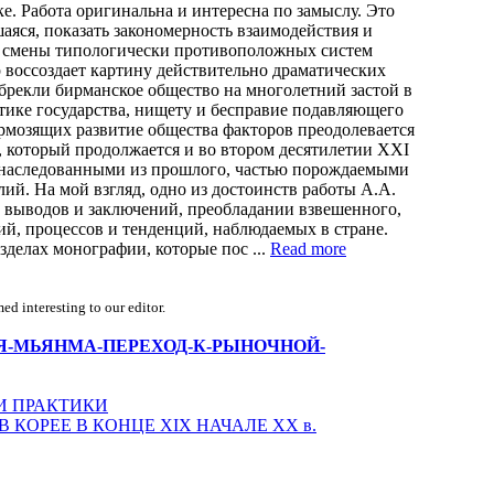
. Работа оригинальна и интересна по замыслу. Это
шаяся, показать закономерность взаимодействия и
е смены типологически противоположных систем
 воссоздает картину действительно драматических
брекли бирманское общество на многолетний застой в
тике государства, нищету и бесправие подавляющего
рмозящих развитие общества факторов преодолевается
 который продолжается и во втором десятилетии XXI
 унаследованными из прошлого, частью порождаемыми
й. На мой взгляд, одно из достоинств работы А.А.
 выводов и заключений, преобладании взвешенного,
ий, процессов и тенденций, наблюдаемых в стране.
делах монографии, которые пос ...
Read more
d interesting to our editor.
-СИМОНИЯ-МЬЯНМА-ПЕРЕХОД-К-РЫНОЧНОЙ-
И ПРАКТИКИ
КОРЕЕ В КОНЦЕ XIX НАЧАЛЕ XX в.