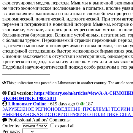
сконструировал модель перехода Мьянмы к рыночной экономике
не чисто экономическое исследование, а попытка, вполне удав
взаимовлияния экономики и политики в сложнейшем процесс
экономической, политической, идеологической. При этом автор
перемен и потрясений в новейшей истории Мьянмы, которые о
экономике, жесткие, авторитарно-репрессивные методы в поли
большинства бирманцев. Влияние устойчивых, негативных, то
с большим трудом. Переживаемый страной переходный период,
в., отмечен многими противоречиями и сложностями, частью
спецификой сегодняшних быстро меняющихся бирманских реали
Симонии заключается в отсутствии категоричных, одномерных
критического подхода к анализу и оценкам тех или иных явлен
Подобный научно-критический подход особо различим в тех раз
____________________
This publication was posted on Libmonster in another country. The article seeme
Full version:
https://library.ee/m/articles/view/А-А
ЭКОНОМИКЕ-1988-2011
Libmonster Online
·
619 days ago
0
187
ЗАРУБЕЖНОЕ РЕГИОНОВЕДЕНИЕ: ПРОБЛЕМЫ ТЕОРИИ 
АМЕРИКАНСКАЯ ИСТОРИОГРАФИЯ О ПОЛИТИКЕ США В 
Professional Authors' Comments:
Order by:
expand all
Per page: