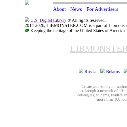
About
·
News
·
For Advertisers
U.S. Digital Library
® All rights reserved.
2014-2026, LIBMONSTER.COM is a part of Libmonster, i
Keeping the heritage of the United States of America
LIBMONSTE
Russia
Belarus
Create and store your author
(through a network of affilia
colleagues, students, readers a
more than 100 tools