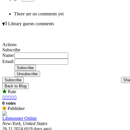
There are no comments yet
Library guests comments
Actions
Subscribe
Name:
Email:
Subscribe
Sha
Back to Blog
Rate





0 votes
Publisher
Libmonster Online
New-York, United States
26.11.2024 (619 days ago)