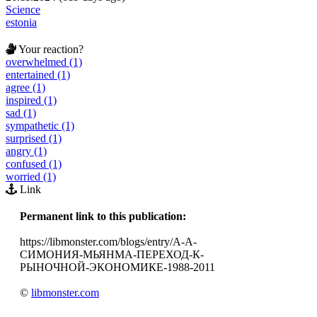
Science
estonia
Your reaction?
overwhelmed (1)
entertained (1)
agree (1)
inspired (1)
sad (1)
sympathetic (1)
surprised (1)
angry (1)
confused (1)
worried (1)
Link
Permanent link to this publication:
https://libmonster.com/blogs/entry/А-А-
СИМОНИЯ-МЬЯНМА-ПЕРЕХОД-К-
РЫНОЧНОЙ-ЭКОНОМИКЕ-1988-2011
©
libmonster.com