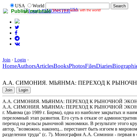
USA
World
USA
Share your works with the world!
LIBMONSTER
Publish materials
Join
·
Login
·
Home
Authors
Articles
Books
Photos
Files
Diaries
Biographi
А.А. СИМОНИЯ. МЬЯНМА: ПЕРЕХОД К РЫНОЧНО
Join
Login
А.А. СИМОНИЯ. МЬЯНМА: ПЕРЕХОД К РЫНОЧНОЙ ЭКОНО
А.А. СИМОНИЯ. МЬЯНМА: ПЕРЕХОД К РЫНОЧНОЙ ЭКОНОМИКЕ 
г. Мьянма (до 1989 г. Бирма), одна из наиболее закрытых и на
переломный этап развития. Его суть в отказе от администрати
переход на рельсы рыночной экономики. В результате этого кр
автор, "возможно, наконец... перестанет быть изгоем в мирово
разделении труда" (с. 7). Монография А.А. Симонии - первая в