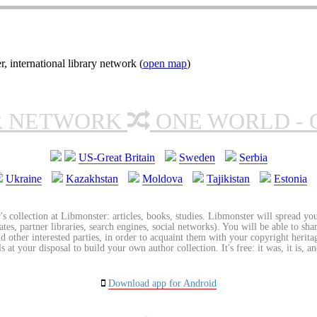
nternational library network (
open map
)
R NETWORK
ONE WORLD - 
US-Great Britain
Sweden
Serbia
Ukraine
Kazakhstan
Moldova
Tajikistan
Estonia
's collection at Libmonster: articles, books, studies. Libmonster will spread you
tes, partner libraries, search engines, social networks). You will be able to sha
nd other interested parties, in order to acquaint them with your copyright herit
 at your disposal to build your own author collection. It's free: it was, it is, an
Download app for Android