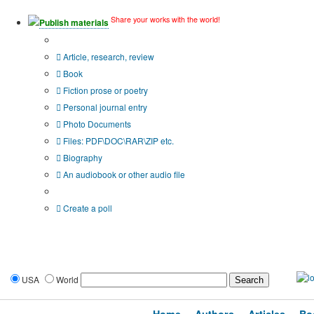
Share your works with the world!
Publish materials
Publication type?
Article, research, review
Book
Fiction prose or poetry
Personal journal entry
Photo Documents
Files: PDF\DOC\RAR\ZIP etc.
Biography
An audiobook or other audio file
Additional options:
Create a poll
USA
World