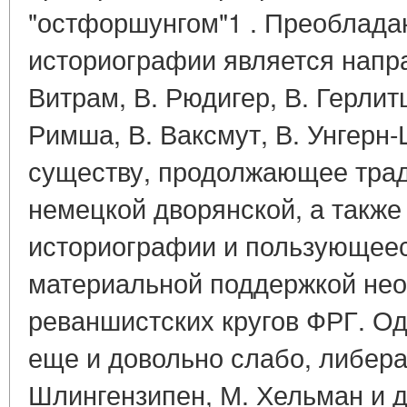
"остфоршунгом"1 . Преоблада
историографии является напра
Витрам, В. Рюдигер, В. Герлитц,
Римша, В. Ваксмут, В. Унгерн-
существу, продолжающее трад
немецкой дворянской, а такж
историографии и пользующеес
материальной поддержкой не
реваншистских кругов ФРГ. Од
еще и довольно слабо, либера
Шлингензипен, М. Хельман и д